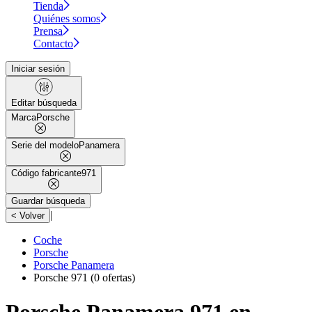
Tienda
Quiénes somos
Prensa
Contacto
Iniciar sesión
Editar búsqueda
Marca
Porsche
Serie del modelo
Panamera
Código fabricante
971
Guardar búsqueda
|
< Volver
Coche
Porsche
Porsche Panamera
Porsche 971
(0 ofertas)
Porsche Panamera 971 en