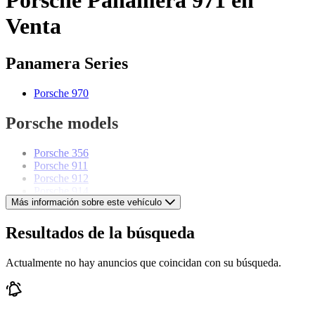
Venta
Panamera Series
Porsche 970
Porsche models
Porsche 356
Porsche 911
Porsche 912
Porsche 914
Más información sobre este vehículo
Porsche 924
Porsche 928
Porsche 944
Resultados de la búsqueda
Porsche 968
Porsche Boxster
Actualmente no hay anuncios que coincidan con su búsqueda.
Porsche Cayenne
Porsche Cayman
Porsche Macan