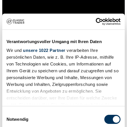
Verantwortungsvoller Umgang mit Ihren Daten
Wir und
unsere 1022 Partner
verarbeiten Ihre
persönlichen Daten, wie z. B. Ihre IP-Adresse, mithilfe
von Technologien wie Cookies, um Informationen auf
Ihrem Gerät zu speichern und darauf zuzugreifen und so
personalisierte Werbung und Inhalte, Messungen von
Werbung und Inhalten, Zielgruppenforschung sowie
Vendedor
Entwicklung von Angeboten zu ermöglichen. Sie
Anuncio caducado
entscheiden darüber, wer Ihre Daten für welche Zwecke
nutzt. Sie können Ihre Einwilligung jederzeit über die
Cookie-Erklärung oder durch Klicken auf das Privacy
Einwilligungsauswahl
Trigger Symbol ändern oder widerrufen
Notwendig