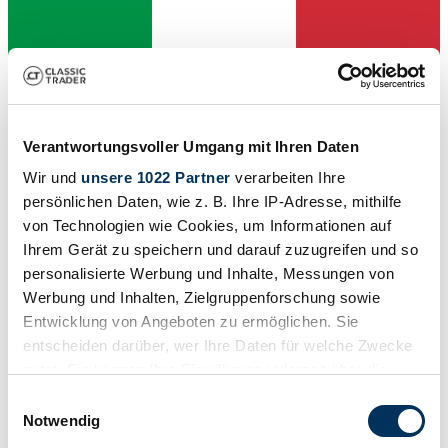
Verantwortungsvoller Umgang mit Ihren Daten
Wir und
unsere 1022 Partner
verarbeiten Ihre
Vendedor
persönlichen Daten, wie z. B. Ihre IP-Adresse, mithilfe
Carrocería
Convertible (Targa)
von Technologien wie Cookies, um Informationen auf
Kilometraje (leer)
Ihrem Gerät zu speichern und darauf zuzugreifen und so
37.000 km
personalisierte Werbung und Inhalte, Messungen von
Potencia (kW/CV)
66 / 90
Werbung und Inhalten, Zielgruppenforschung sowie
Entwicklung von Angeboten zu ermöglichen. Sie
entscheiden darüber, wer Ihre Daten für welche Zwecke
nutzt. Sie können Ihre Einwilligung jederzeit über die
Cookie-Erklärung oder durch Klicken auf das Privacy
Einwilligungsauswahl
Trigger Symbol ändern oder widerrufen
Notwendig