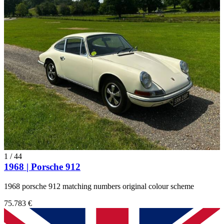
1
/
44
1968 | Porsche 912
1968 porsche 912 matching numbers original colour scheme
75.783 €