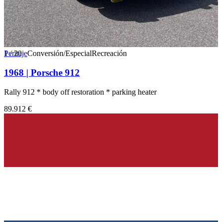
1
Peritaje
/
20
Conversión/Especial
Recreación
1968 | Porsche 912
Rally 912 * body off restoration * parking heater
89.912 €