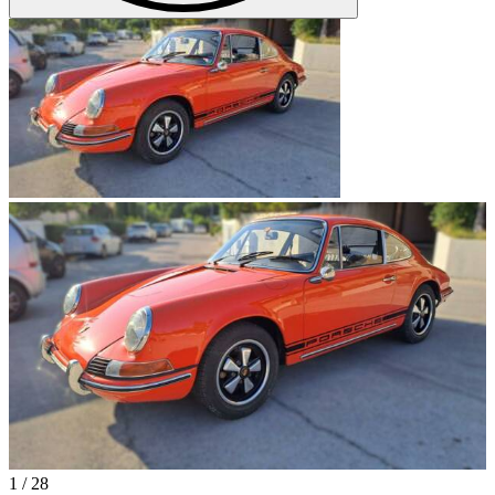
1
/
28