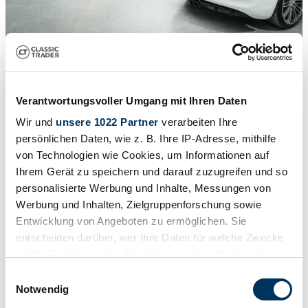
1
/
25
2015 | Porsche Cayman GTS
Verantwortungsvoller Umgang mit Ihren Daten
PDK 2015 – 1st paint – Mint !
Wir und
unsere 1022 Partner
verarbeiten Ihre
77.900 €
persönlichen Daten, wie z. B. Ihre IP-Adresse, mithilfe
von Technologien wie Cookies, um Informationen auf
Ihrem Gerät zu speichern und darauf zuzugreifen und so
personalisierte Werbung und Inhalte, Messungen von
Werbung und Inhalten, Zielgruppenforschung sowie
Entwicklung von Angeboten zu ermöglichen. Sie
entscheiden darüber, wer Ihre Daten für welche Zwecke
nutzt. Sie können Ihre Einwilligung jederzeit über die
Cookie-Erklärung oder durch Klicken auf das Privacy
Einwilligungsauswahl
Trigger Symbol ändern oder widerrufen
Notwendig