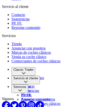
Servicio al cliente
Contacto
Sugerencias
PP. FF.
Reportar contenido
Servicios
Tienda
Anunciar con nosotros
Marcas de coches clásicos
Venda su coche clásico
Comerciantes de coches clásicos
Classic Trader
Quiénes somos
Servicio al cliente
Empleo
Prensa
Contacto
Servicios
Pareja
Sugerencias
PP. FF.
Tienda
Síganos
Reportar contenido
Anunciar con nosotros
Marcas de coches clásicos