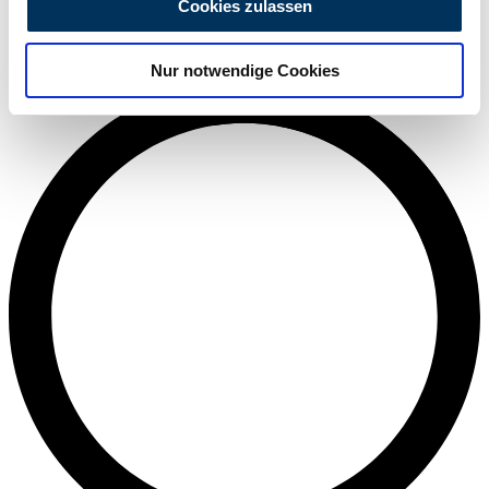
Cookies zulassen
zu können und die Zugriffe auf unsere Website zu
analysieren. Außerdem geben wir Informationen zu Ihrer
Mediana
Nur notwendige Cookies
Verwendung unserer Website an unsere Partner für
soziale Medien, Werbung und Analysen weiter. Unsere
Partner führen diese Informationen möglicherweise mit
weiteren Daten zusammen, die Sie ihnen bereitgestellt
haben oder die sie im Rahmen Ihrer Nutzung der Dienste
gesammelt haben.
Datenschutzerklärung