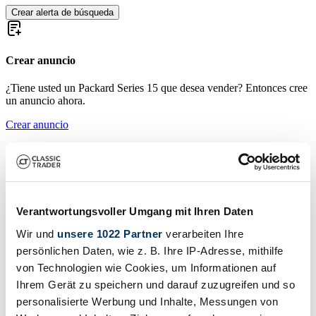
Crear alerta de búsqueda
Crear anuncio
¿Tiene usted un Packard Series 15 que desea vender? Entonces cree
un anuncio ahora.
Crear anuncio
Packard models
Packard Custom Eight
Packard Eight
Packard One-Twenty
Verantwortungsvoller Umgang mit Ihren Daten
Packard Single Six
Wir und
unsere 1022 Partner
verarbeiten Ihre
Packard Six
Packard Standard Eight
persönlichen Daten, wie z. B. Ihre IP-Adresse, mithilfe
Packard Super Eight
von Technologien wie Cookies, um Informationen auf
Packard Twin-Six
Ihrem Gerät zu speichern und darauf zuzugreifen und so
Packard Series 15 Vehículos clásicos:
personalisierte Werbung und Inhalte, Messungen von