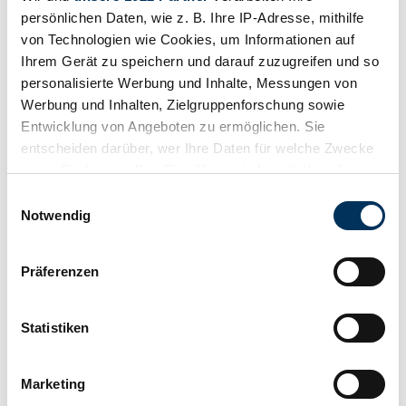
persönlichen Daten, wie z. B. Ihre IP-Adresse, mithilfe
von Technologien wie Cookies, um Informationen auf
Ihrem Gerät zu speichern und darauf zuzugreifen und so
personalisierte Werbung und Inhalte, Messungen von
Werbung und Inhalten, Zielgruppenforschung sowie
Entwicklung von Angeboten zu ermöglichen. Sie
entscheiden darüber, wer Ihre Daten für welche Zwecke
nutzt. Sie können Ihre Einwilligung jederzeit über die
Cookie-Erklärung oder durch Klicken auf das Privacy
Einwilligungsauswahl
Trigger Symbol ändern oder widerrufen
Notwendig
Wenn Sie es erlauben, würden wir auch gerne:
Präferenzen
Informationen über Ihre geografische Lage
erfassen, welche bis auf einige Meter genau sein
Valor más bajo
können
Statistiken
Ihr Gerät durch aktives Scannen nach
bestimmten Merkmalen (Fingerprinting) identifizieren
Marketing
Erfahren Sie mehr darüber, wie Ihre persönlichen Daten