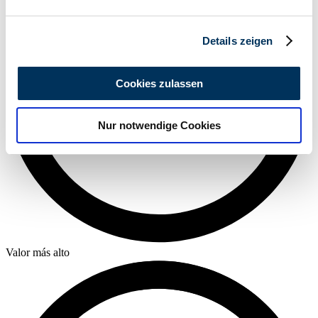
verarbeitet werden, und legen Sie Ihre Präferenzen im
Abschnitt Einzelheiten
fest.
Details zeigen
Wir verwenden Cookies, um Inhalte und Anzeigen zu
personalisieren, Funktionen für soziale Medien anbieten
Cookies zulassen
zu können und die Zugriffe auf unsere Website zu
analysieren. Außerdem geben wir Informationen zu Ihrer
Nur notwendige Cookies
Verwendung unserer Website an unsere Partner für
soziale Medien, Werbung und Analysen weiter. Unsere
Partner führen diese Informationen möglicherweise mit
weiteren Daten zusammen, die Sie ihnen bereitgestellt
haben oder die sie im Rahmen Ihrer Nutzung der Dienste
gesammelt haben.
Datenschutzerklärung
Valor más alto