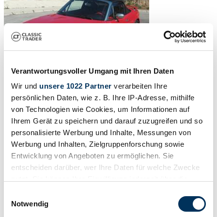
Verantwortungsvoller Umgang mit Ihren Daten
Wir und
unsere 1022 Partner
verarbeiten Ihre
persönlichen Daten, wie z. B. Ihre IP-Adresse, mithilfe
von Technologien wie Cookies, um Informationen auf
Ihrem Gerät zu speichern und darauf zuzugreifen und so
personalisierte Werbung und Inhalte, Messungen von
Werbung und Inhalten, Zielgruppenforschung sowie
Entwicklung von Angeboten zu ermöglichen. Sie
entscheiden darüber, wer Ihre Daten für welche Zwecke
nutzt. Sie können Ihre Einwilligung jederzeit über die
Cookie-Erklärung oder durch Klicken auf das Privacy
Einwilligungsauswahl
Trigger Symbol ändern oder widerrufen
Notwendig