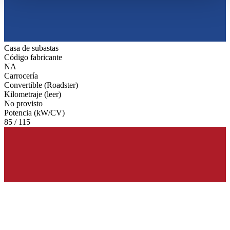
haben oder die sie im Rahmen Ihrer Nutzung der Dienste
gesammelt haben.
Datenschutzerklärung
Casa de subastas
Código fabricante
NA
Carrocería
Convertible (Roadster)
Kilometraje (leer)
No provisto
Potencia (kW/CV)
85 / 115