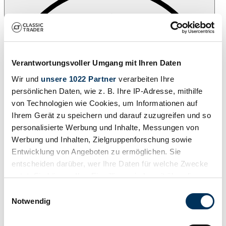
Verantwortungsvoller Umgang mit Ihren Daten
Wir und
unsere 1022 Partner
verarbeiten Ihre
persönlichen Daten, wie z. B. Ihre IP-Adresse, mithilfe
von Technologien wie Cookies, um Informationen auf
Ihrem Gerät zu speichern und darauf zuzugreifen und so
personalisierte Werbung und Inhalte, Messungen von
Werbung und Inhalten, Zielgruppenforschung sowie
Entwicklung von Angeboten zu ermöglichen. Sie
entscheiden darüber, wer Ihre Daten für welche Zwecke
nutzt. Sie können Ihre Einwilligung jederzeit über die
Cookie-Erklärung oder durch Klicken auf das Privacy
Einwilligungsauswahl
Añade a favoritos
Trigger Symbol ändern oder widerrufen
Notwendig
Wenn Sie es erlauben, würden wir auch gerne: