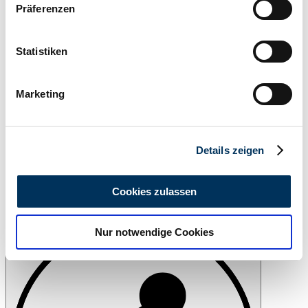
Präferenzen
Informationen über Ihre geografische Lage
erfassen, welche bis auf einige Meter genau sein
können
Statistiken
Ihr Gerät durch aktives Scannen nach
bestimmten Merkmalen (Fingerprinting) identifizieren
Marketing
Erfahren Sie mehr darüber, wie Ihre persönlichen Daten
verarbeitet werden, und legen Sie Ihre Präferenzen im
Abschnitt Einzelheiten
fest.
Details zeigen
Wir verwenden Cookies, um Inhalte und Anzeigen zu
personalisieren, Funktionen für soziale Medien anbieten
Cookies zulassen
zu können und die Zugriffe auf unsere Website zu
Imprimir
analysieren. Außerdem geben wir Informationen zu Ihrer
Nur notwendige Cookies
Verwendung unserer Website an unsere Partner für
soziale Medien, Werbung und Analysen weiter. Unsere
Partner führen diese Informationen möglicherweise mit
weiteren Daten zusammen, die Sie ihnen bereitgestellt
haben oder die sie im Rahmen Ihrer Nutzung der Dienste