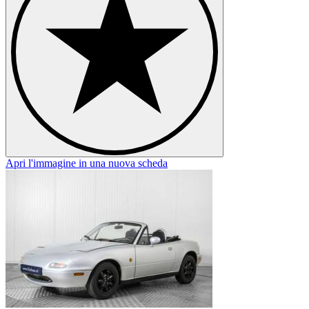
Apri l'immagine in una nuova scheda
A