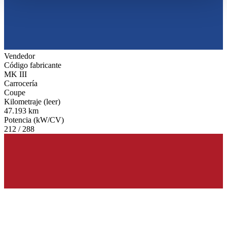
haben oder die sie im Rahmen Ihrer Nutzung der Dienste
gesammelt haben.
Datenschutzerklärung
Vendedor
Código fabricante
MK III
Carrocería
Coupe
Kilometraje (leer)
47.193 km
Potencia (kW/CV)
212 / 288