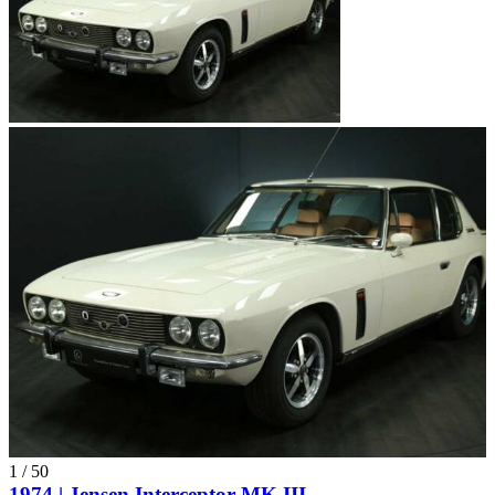
1
/
50
1974 | Jensen Interceptor MK III