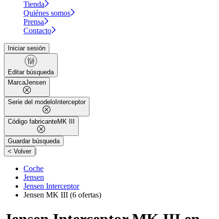
Tienda
Quiénes somos
Prensa
Contacto
Iniciar sesión
Editar búsqueda
Marca
Jensen
Serie del modelo
Interceptor
Código fabricante
MK III
Guardar búsqueda
|
< Volver
Coche
Jensen
Jensen Interceptor
Jensen MK III
(6 ofertas)
Jensen Interceptor MK III en