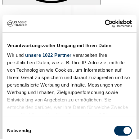
Verantwortungsvoller Umgang mit Ihren Daten
Wir und
unsere 1022 Partner
verarbeiten Ihre
persönlichen Daten, wie z. B. Ihre IP-Adresse, mithilfe
von Technologien wie Cookies, um Informationen auf
Ihrem Gerät zu speichern und darauf zuzugreifen und so
personalisierte Werbung und Inhalte, Messungen von
Werbung und Inhalten, Zielgruppenforschung sowie
Entwicklung von Angeboten zu ermöglichen. Sie
entscheiden darüber, wer Ihre Daten für welche Zwecke
nutzt. Sie können Ihre Einwilligung jederzeit über die
Cookie-Erklärung oder durch Klicken auf das Privacy
Einwilligungsauswahl
Trigger Symbol ändern oder widerrufen
Notwendig