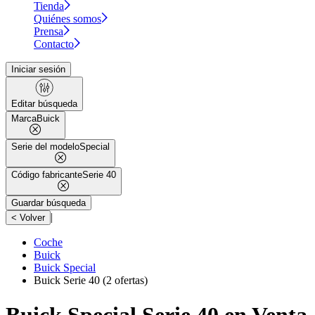
Tienda
Quiénes somos
Prensa
Contacto
Iniciar sesión
Editar búsqueda
Marca
Buick
Serie del modelo
Special
Código fabricante
Serie 40
Guardar búsqueda
|
< Volver
Coche
Buick
Buick Special
Buick Serie 40
(2 ofertas)
Buick Special Serie 40 en Venta