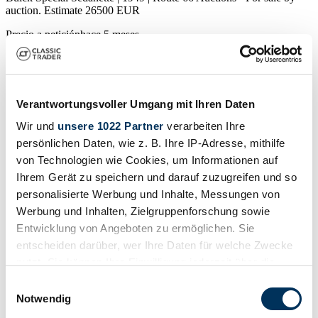
auction. Estimate 26500 EUR
Precio a petición
hace 5 meses
Verantwortungsvoller Umgang mit Ihren Daten
Wir und
unsere 1022 Partner
verarbeiten Ihre
persönlichen Daten, wie z. B. Ihre IP-Adresse, mithilfe
von Technologien wie Cookies, um Informationen auf
Ihrem Gerät zu speichern und darauf zuzugreifen und so
personalisierte Werbung und Inhalte, Messungen von
Werbung und Inhalten, Zielgruppenforschung sowie
Entwicklung von Angeboten zu ermöglichen. Sie
entscheiden darüber, wer Ihre Daten für welche Zwecke
nutzt. Sie können Ihre Einwilligung jederzeit über die
Cookie-Erklärung oder durch Klicken auf das Privacy
Vendedor
Einwilligungsauswahl
Código fabricante
Trigger Symbol ändern oder widerrufen
Notwendig
Serie 40