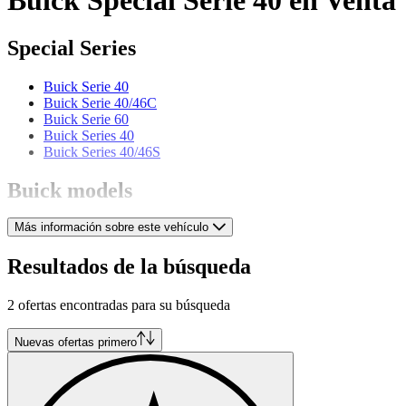
Special Series
Buick Serie 40
Buick Serie 40/46C
Buick Serie 60
Buick Series 40
Buick Series 40/46S
Buick models
Más información sobre este vehículo
Buick Coupé
Buick Electra
Buick Le Sabre
Resultados de la búsqueda
Buick Master
Buick Model 10
2 ofertas encontradas para su búsqueda
Buick Model 47
Buick Riviera
Buick Roadmaster
Nuevas ofertas primero
Buick Series 50
Buick Skylark
Buick Super