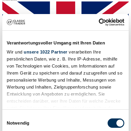
Verantwortungsvoller Umgang mit Ihren Daten
Wir und
unsere 1022 Partner
verarbeiten Ihre
persönlichen Daten, wie z. B. Ihre IP-Adresse, mithilfe
von Technologien wie Cookies, um Informationen auf
Ihrem Gerät zu speichern und darauf zuzugreifen und so
personalisierte Werbung und Inhalte, Messungen von
Werbung und Inhalten, Zielgruppenforschung sowie
Entwicklung von Angeboten zu ermöglichen. Sie
Händler
entscheiden darüber, wer Ihre Daten für welche Zwecke
Abgelaufenes Inserat
nutzt. Sie können Ihre Einwilligung jederzeit über die
Cookie-Erklärung oder durch Klicken auf das Privacy
Einwilligungsauswahl
Trigger Symbol ändern oder widerrufen
Notwendig