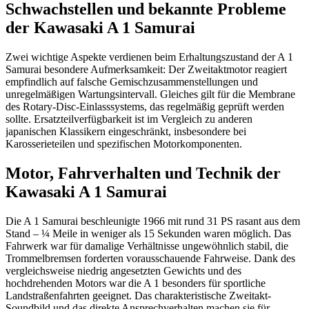
Schwachstellen und bekannte Probleme
der Kawasaki A 1 Samurai
Zwei wichtige Aspekte verdienen beim Erhaltungszustand der A 1
Samurai besondere Aufmerksamkeit: Der Zweitaktmotor reagiert
empfindlich auf falsche Gemischzusammenstellungen und
unregelmäßigen Wartungsintervall. Gleiches gilt für die Membrane
des Rotary-Disc-Einlasssystems, das regelmäßig geprüft werden
sollte. Ersatzteilverfügbarkeit ist im Vergleich zu anderen
japanischen Klassikern eingeschränkt, insbesondere bei
Karosserieteilen und spezifischen Motorkomponenten.
Motor, Fahrverhalten und Technik der
Kawasaki A 1 Samurai
Die A 1 Samurai beschleunigte 1966 mit rund 31 PS rasant aus dem
Stand – ¼ Meile in weniger als 15 Sekunden waren möglich. Das
Fahrwerk war für damalige Verhältnisse ungewöhnlich stabil, die
Trommelbremsen forderten vorausschauende Fahrweise. Dank des
vergleichsweise niedrig angesetzten Gewichts und des
hochdrehenden Motors war die A 1 besonders für sportliche
Landstraßenfahrten geeignet. Das charakteristische Zweitakt-
Soundbild und das direkte Ansprechverhalten machen sie für