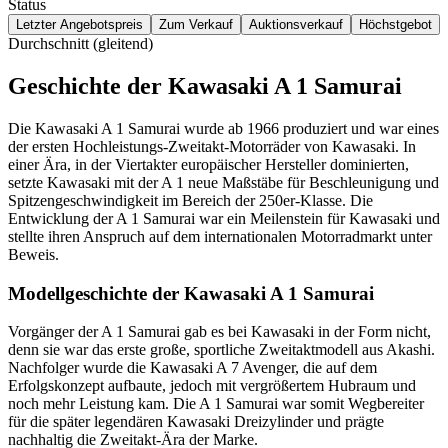
Status
Letzter Angebotspreis
Zum Verkauf
Auktionsverkauf
Höchstgebot
Durchschnitt (gleitend)
Geschichte der Kawasaki A 1 Samurai
Die Kawasaki A 1 Samurai wurde ab 1966 produziert und war eines
der ersten Hochleistungs-Zweitakt-Motorräder von Kawasaki. In
einer Ära, in der Viertakter europäischer Hersteller dominierten,
setzte Kawasaki mit der A 1 neue Maßstäbe für Beschleunigung und
Spitzengeschwindigkeit im Bereich der 250er-Klasse. Die
Entwicklung der A 1 Samurai war ein Meilenstein für Kawasaki und
stellte ihren Anspruch auf dem internationalen Motorradmarkt unter
Beweis.
Modellgeschichte der Kawasaki A 1 Samurai
Vorgänger der A 1 Samurai gab es bei Kawasaki in der Form nicht,
denn sie war das erste große, sportliche Zweitaktmodell aus Akashi.
Nachfolger wurde die Kawasaki A 7 Avenger, die auf dem
Erfolgskonzept aufbaute, jedoch mit vergrößertem Hubraum und
noch mehr Leistung kam. Die A 1 Samurai war somit Wegbereiter
für die später legendären Kawasaki Dreizylinder und prägte
nachhaltig die Zweitakt-Ära der Marke.