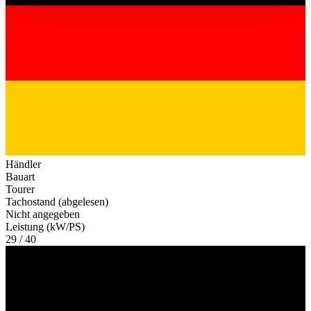
haben oder die sie im Rahmen Ihrer Nutzung der Dienste
gesammelt haben.
Datenschutzerklärung
Händler
Bauart
Tourer
Tachostand (abgelesen)
Nicht angegeben
Leistung (kW/PS)
29 / 40