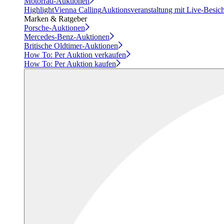
Motorrad-Auktionen
Highlight
Vienna Calling
Auktionsveranstaltung mit Live-Besic
Marken & Ratgeber
Porsche-Auktionen
Mercedes-Benz-Auktionen
Britische Oldtimer-Auktionen
How To: Per Auktion verkaufen
How To: Per Auktion kaufen