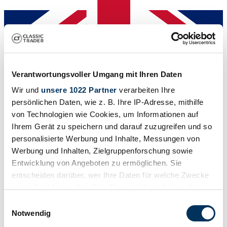
Auktionshaus
Verantwortungsvoller Umgang mit Ihren Daten
Baureihe
R53
Wir und
unsere 1022 Partner
verarbeiten Ihre
Karosserieform
persönlichen Daten, wie z. B. Ihre IP-Adresse, mithilfe
Kleinwagen (3-Türen)
von Technologien wie Cookies, um Informationen auf
Tachostand (abgelesen)
39.000 mi
Ihrem Gerät zu speichern und darauf zuzugreifen und so
Leistung (kW/PS)
personalisierte Werbung und Inhalte, Messungen von
155 / 211
Werbung und Inhalten, Zielgruppenforschung sowie
Entwicklung von Angeboten zu ermöglichen. Sie
entscheiden darüber, wer Ihre Daten für welche Zwecke
nutzt. Sie können Ihre Einwilligung jederzeit über die
Cookie-Erklärung oder durch Klicken auf das Privacy
Einwilligungsauswahl
Trigger Symbol ändern oder widerrufen
Notwendig