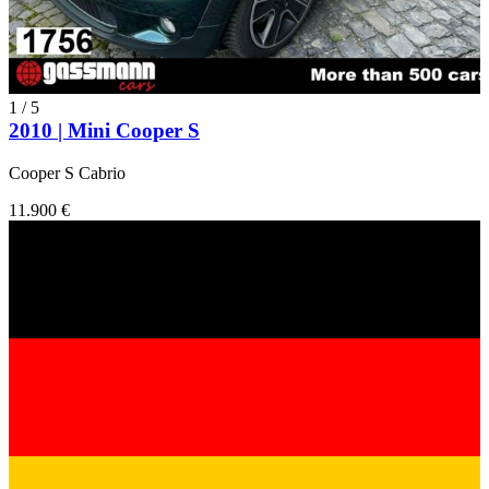
1
/
5
2010 | Mini Cooper S
Cooper S Cabrio
11.900 €