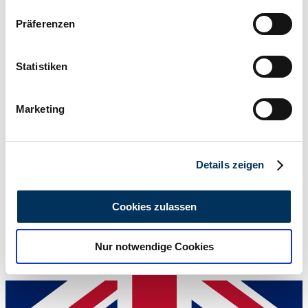
Wenn Sie es erlauben, würden wir auch gerne:
Präferenzen
Informationen über Ihre geografische Lage
erfassen, welche bis auf einige Meter genau sein
können
Statistiken
Ihr Gerät durch aktives Scannen nach
bestimmten Merkmalen (Fingerprinting) identifizieren
Marketing
Erfahren Sie mehr darüber, wie Ihre persönlichen Daten
Auktionshaus
verarbeitet werden, und legen Sie Ihre Präferenzen im
Abschnitt Einzelheiten
fest.
Details zeigen
Wir verwenden Cookies, um Inhalte und Anzeigen zu
personalisieren, Funktionen für soziale Medien anbieten
Cookies zulassen
zu können und die Zugriffe auf unsere Website zu
analysieren. Außerdem geben wir Informationen zu Ihrer
Nur notwendige Cookies
Verwendung unserer Website an unsere Partner für
soziale Medien, Werbung und Analysen weiter. Unsere
Partner führen diese Informationen möglicherweise mit
weiteren Daten zusammen, die Sie ihnen bereitgestellt