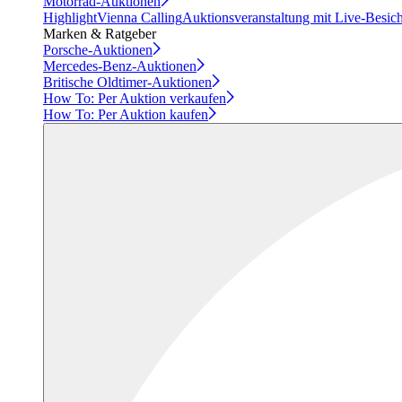
Motorrad-Auktionen
Highlight
Vienna Calling
Auktionsveranstaltung mit Live-Besic
Marken & Ratgeber
Porsche-Auktionen
Mercedes-Benz-Auktionen
Britische Oldtimer-Auktionen
How To: Per Auktion verkaufen
How To: Per Auktion kaufen