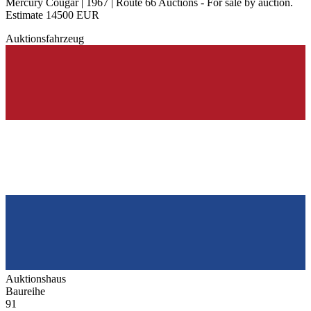
Mercury Cougar | 1967 | Route 66 Auctions - For sale by auction.
Estimate 14500 EUR
Auktionsfahrzeug
Auktionshaus
Baureihe
91