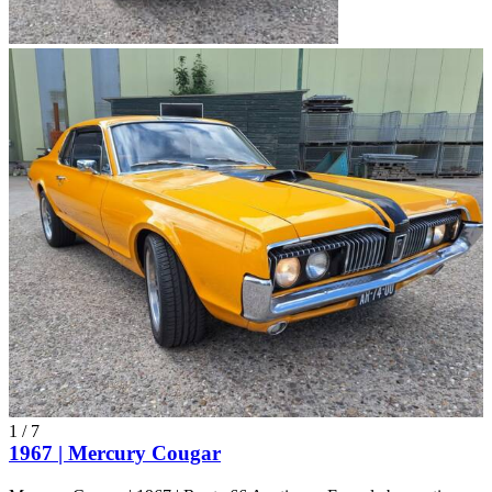
1
/
7
1967 | Mercury Cougar