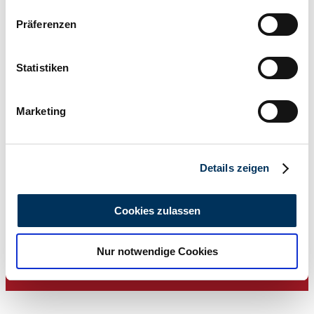
Wenn Sie es erlauben, würden wir auch gerne:
Präferenzen
Informationen über Ihre geografische Lage
erfassen, welche bis auf einige Meter genau sein
können
Statistiken
Ihr Gerät durch aktives Scannen nach
bestimmten Merkmalen (Fingerprinting) identifizieren
Marketing
Erfahren Sie mehr darüber, wie Ihre persönlichen Daten
verarbeitet werden, und legen Sie Ihre Präferenzen im
Abschnitt Einzelheiten
fest.
Details zeigen
Wir verwenden Cookies, um Inhalte und Anzeigen zu
personalisieren, Funktionen für soziale Medien anbieten
Händler
Cookies zulassen
zu können und die Zugriffe auf unsere Website zu
analysieren. Außerdem geben wir Informationen zu Ihrer
Nur notwendige Cookies
Verwendung unserer Website an unsere Partner für
soziale Medien, Werbung und Analysen weiter. Unsere
Partner führen diese Informationen möglicherweise mit
weiteren Daten zusammen, die Sie ihnen bereitgestellt