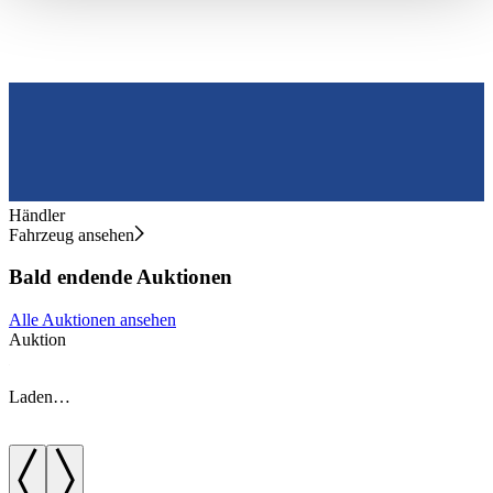
haben oder die sie im Rahmen Ihrer Nutzung der Dienste
gesammelt haben.
Datenschutzerklärung
Händler
Fahrzeug ansehen
Bald endende Auktionen
Alle Auktionen ansehen
Auktion
A
Laden…