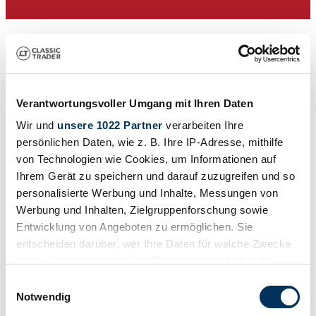
Verantwortungsvoller Umgang mit Ihren Daten
Wir und
unsere 1022 Partner
verarbeiten Ihre
persönlichen Daten, wie z. B. Ihre IP-Adresse, mithilfe
von Technologien wie Cookies, um Informationen auf
Ihrem Gerät zu speichern und darauf zuzugreifen und so
Händler
Baureihe
personalisierte Werbung und Inhalte, Messungen von
94
Werbung und Inhalten, Zielgruppenforschung sowie
Karosserieform
Entwicklung von Angeboten zu ermöglichen. Sie
Cabriolet
Tachostand (abgelesen)
entscheiden darüber, wer Ihre Daten für welche Zwecke
100.000 km
nutzt. Sie können Ihre Einwilligung jederzeit über die
Leistung (kW/PS)
Cookie-Erklärung oder durch Klicken auf das Privacy
313 / 425
Einwilligungsauswahl
Trigger Symbol ändern oder widerrufen
Notwendig