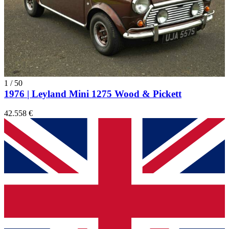
1
/
50
1976 | Leyland Mini 1275 Wood & Pickett
42.558 €