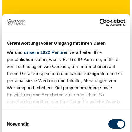
Privat
Verantwortungsvoller Umgang mit Ihren Daten
Wir und
unsere 1022 Partner
verarbeiten Ihre
persönlichen Daten, wie z. B. Ihre IP-Adresse, mithilfe
von Technologien wie Cookies, um Informationen auf
Ihrem Gerät zu speichern und darauf zuzugreifen und so
personalisierte Werbung und Inhalte, Messungen von
Werbung und Inhalten, Zielgruppenforschung sowie
Entwicklung von Angeboten zu ermöglichen. Sie
entscheiden darüber, wer Ihre Daten für welche Zwecke
nutzt. Sie können Ihre Einwilligung jederzeit über die
Cookie-Erklärung oder durch Klicken auf das Privacy
Einwilligungsauswahl
Trigger Symbol ändern oder widerrufen
Notwendig