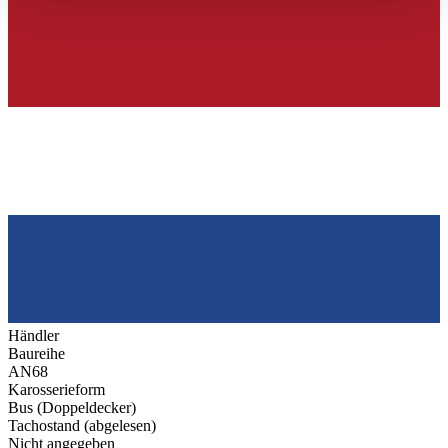
haben oder die sie im Rahmen Ihrer Nutzung der Dienste
gesammelt haben.
Datenschutzerklärung
Händler
Baureihe
AN68
Karosserieform
Bus (Doppeldecker)
Tachostand (abgelesen)
Nicht angegeben