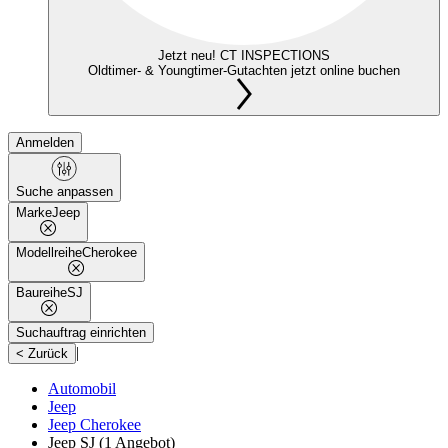
Jetzt neu! CT INSPECTIONS
Oldtimer- & Youngtimer-Gutachten jetzt online buchen
Anmelden
Suche anpassen
Marke
Jeep
Modellreihe
Cherokee
Baureihe
SJ
Suchauftrag einrichten
|
< Zurück
Automobil
Jeep
Jeep Cherokee
Jeep SJ
(1 Angebot)