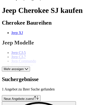
Jeep Cherokee SJ kaufen
Cherokee Baureihen
Jeep XJ
Jeep Modelle
Jeep CJ-5
Jeep CJ-7
Jeep Commando
Jeep Gladiator
Mehr anzeigen
Jeep Grand Cherokee
Jeep Grand Wagoneer
Jeep Wagoneer
Suchergebnisse
Jeep Willys-Overland
Jeep Wrangler
1 Angebot zu Ihrer Suche gefunden
Neue Angebote zuerst