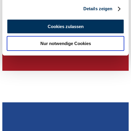
Abschnitt Einzelheiten
fest.
Details zeigen
Wir verwenden Cookies, um Inhalte und Anzeigen zu
personalisieren, Funktionen für soziale Medien anbieten
Cookies zulassen
zu können und die Zugriffe auf unsere Website zu
Händler
analysieren. Außerdem geben wir Informationen zu Ihrer
Nur notwendige Cookies
Verwendung unserer Website an unsere Partner für
soziale Medien, Werbung und Analysen weiter. Unsere
Partner führen diese Informationen möglicherweise mit
weiteren Daten zusammen, die Sie ihnen bereitgestellt
haben oder die sie im Rahmen Ihrer Nutzung der Dienste
gesammelt haben.
Datenschutzerklärung