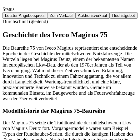
Status
Letzter Angebotspreis
Zum Verkauf
Auktionsverkauf
Höchstgebot
Durchschnitt (gleitend)
Geschichte des Iveco Magirus 75
Die Baureihe 75 von Iveco Magirus repräsentiert eine entscheidende
Epoche in der Geschichte der mittelschweren Nutzfahrzeuge. Die
Wurzeln liegen bei Magirus-Deutz, einem der bekanntesten Namen
im europäischen Lkw-Bau, der ab den 1970er Jahren als Teil von
Iveco aufging. Während dieser Zeit verschmolzen Erfahrung,
Innovation und Technik zu einem Fahrzeuggattung, die vor allem
durch Langlebigkeit, Wartungsfreundlichkeit und eine klare,
praxisorientierte Bauweise bekannt wurden. Gerade im
kommunalen Einsatz, im Baugewerbe und als Feuerwehrfahrzeuge
war der 75er weit verbreitet.
Modellhistorie der Magirus 75-Baureihe
Der Magirus 75 setzte die Traditionslinie der mittelschweren Lkw
von Magirus-Deutz fort. Vorgängermodelle waren zum Beispiel
Typen der Rundhauber-Serien, die durch die kantigen Hauben des
75ers abgelöst wurden. Nach der Integration in Iveco wurde die