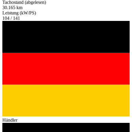
Tachostand (abgelesen)
30.165 km
Leistung (kW/PS)
104 / 141
Händler