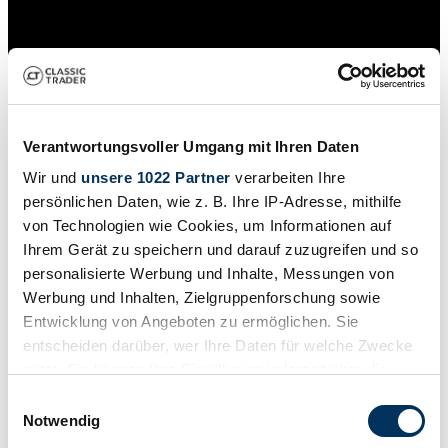
Verantwortungsvoller Umgang mit Ihren Daten
Wir und
unsere 1022 Partner
verarbeiten Ihre
persönlichen Daten, wie z. B. Ihre IP-Adresse, mithilfe
von Technologien wie Cookies, um Informationen auf
Ihrem Gerät zu speichern und darauf zuzugreifen und so
personalisierte Werbung und Inhalte, Messungen von
Werbung und Inhalten, Zielgruppenforschung sowie
Händler
Entwicklung von Angeboten zu ermöglichen. Sie
Baureihe
entscheiden darüber, wer Ihre Daten für welche Zwecke
MK
Karosserieform
nutzt. Sie können Ihre Einwilligung jederzeit über die
Nutzfahrzeug (Feuerwehr)
Cookie-Erklärung oder durch Klicken auf das Privacy
Einwilligungsauswahl
Tachostand (abgelesen)
Trigger Symbol ändern oder widerrufen
Notwendig
20.113 km
Leistung (kW/PS)