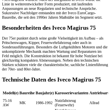
Linie in weiterentwickelter Form produziert, mit laufenden
Anpassungen an neue Regularien und technische Ansprüche.
Sukzessive Nachfolger entstanden mit der Iveco EuroCargo-
Baureihe, die seit den 1990er Jahren Maßstäbe im Segment setzt.
Besonderheiten des Iveco Magirus 75
Der 75er punktet durch seine große Vielseitigkeit im Aufbau – als
Pritschenwagen, Kipper, Feuerwehrfahrzeug oder auch in
Sonderausführungen. Besonders die Luftgekühlten Motoren und die
unkomplizierte Mechanik machten Wartung und Reparaturen im
Feld möglich. Die Konstruktion ist bekannt für hohe Nutzlast bei
gleichzeitig kompakten Abmessungen. Neben den technischen
Stärken schätzen viele die charakteristische, sachliche Linienführung
der 70er- und 80er-Jahre.
Technische Daten des Iveco Magirus 75
Modell(e)
Baureihe
Baujahr(e)
Karosserievarianten
Antriebsart
75-16
Nutzfahrzeug
MK
1986-1992
Allrad
AW
(Feuerwehr)