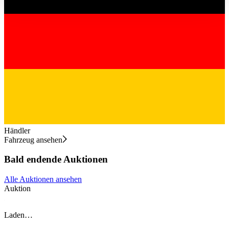
haben oder die sie im Rahmen Ihrer Nutzung der Dienste
gesammelt haben.
Datenschutzerklärung
Händler
Fahrzeug ansehen
Bald endende Auktionen
Alle Auktionen ansehen
Auktion
A
Laden…