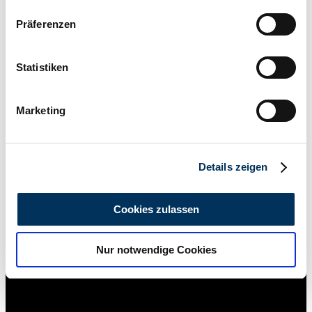
118 / 160
Wenn Sie es erlauben, würden wir auch gerne:
Präferenzen
Informationen über Ihre geografische Lage
erfassen, welche bis auf einige Meter genau sein
können
Statistiken
Ihr Gerät durch aktives Scannen nach
bestimmten Merkmalen (Fingerprinting) identifizieren
Marketing
Erfahren Sie mehr darüber, wie Ihre persönlichen Daten
verarbeitet werden, und legen Sie Ihre Präferenzen im
Abschnitt Einzelheiten
fest.
Details zeigen
Wir verwenden Cookies, um Inhalte und Anzeigen zu
personalisieren, Funktionen für soziale Medien anbieten
Cookies zulassen
zu können und die Zugriffe auf unsere Website zu
analysieren. Außerdem geben wir Informationen zu Ihrer
Händler
Nur notwendige Cookies
Verwendung unserer Website an unsere Partner für
soziale Medien, Werbung und Analysen weiter. Unsere
Partner führen diese Informationen möglicherweise mit
weiteren Daten zusammen, die Sie ihnen bereitgestellt