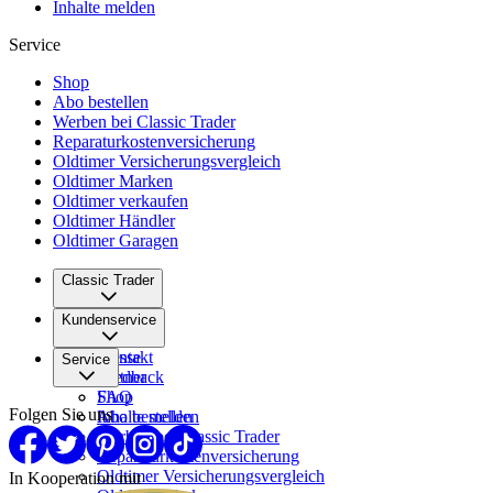
Inhalte melden
Service
Shop
Abo bestellen
Werben bei Classic Trader
Reparaturkostenversicherung
Oldtimer Versicherungsvergleich
Oldtimer Marken
Oldtimer verkaufen
Oldtimer Händler
Oldtimer Garagen
Classic Trader
Über uns
Kundenservice
Karriere
Presse
Kontakt
Service
Partner
Feedback
FAQ
Shop
Folgen Sie uns
Inhalte melden
Abo bestellen
Werben bei Classic Trader
Reparaturkostenversicherung
Oldtimer Versicherungsvergleich
In Kooperation mit