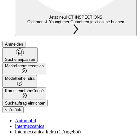
Jetzt neu! CT INSPECTIONS
Oldtimer- & Youngtimer-Gutachten jetzt online buchen
Anmelden
Suche anpassen
Marke
Intermeccanica
Modellreihe
Indra
Karosserieform
Coupé
Suchauftrag einrichten
|
< Zurück
Automobil
Intermeccanica
Intermeccanica Indra
(1 Angebot)