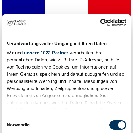
Verantwortungsvoller Umgang mit Ihren Daten
Wir und
unsere 1022 Partner
verarbeiten Ihre
persönlichen Daten, wie z. B. Ihre IP-Adresse, mithilfe
von Technologien wie Cookies, um Informationen auf
Ihrem Gerät zu speichern und darauf zuzugreifen und so
Händler
personalisierte Werbung und Inhalte, Messungen von
Karosserieform
Cabriolet
Werbung und Inhalten, Zielgruppenforschung sowie
Tachostand (abgelesen)
Entwicklung von Angeboten zu ermöglichen. Sie
999.999 km
entscheiden darüber, wer Ihre Daten für welche Zwecke
Leistung (kW/PS)
51 / 70
nutzt. Sie können Ihre Einwilligung jederzeit über die
Cookie-Erklärung oder durch Klicken auf das Privacy
Einwilligungsauswahl
Trigger Symbol ändern oder widerrufen
Notwendig