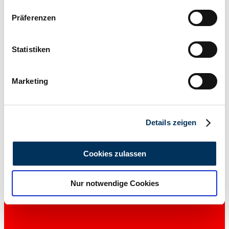
Wenn Sie es erlauben, würden wir auch gerne:
Präferenzen
Informationen über Ihre geografische Lage
erfassen, welche bis auf einige Meter genau sein
können
Statistiken
Ihr Gerät durch aktives Scannen nach
bestimmten Merkmalen (Fingerprinting) identifizieren
Marketing
Erfahren Sie mehr darüber, wie Ihre persönlichen Daten
verarbeitet werden, und legen Sie Ihre Präferenzen im
Abschnitt Einzelheiten
fest.
Details zeigen
Privat
Wir verwenden Cookies, um Inhalte und Anzeigen zu
personalisieren, Funktionen für soziale Medien anbieten
Cookies zulassen
zu können und die Zugriffe auf unsere Website zu
analysieren. Außerdem geben wir Informationen zu Ihrer
Nur notwendige Cookies
Verwendung unserer Website an unsere Partner für
soziale Medien, Werbung und Analysen weiter. Unsere
Partner führen diese Informationen möglicherweise mit
weiteren Daten zusammen, die Sie ihnen bereitgestellt