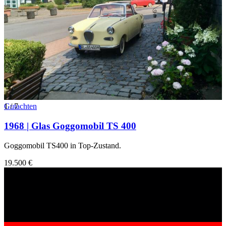
1
Gutachten
/
7
1968 | Glas Goggomobil TS 400
Goggomobil TS400 in Top-Zustand.
19.500 €