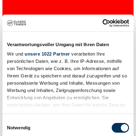
Verantwortungsvoller Umgang mit Ihren Daten
Wir und
unsere 1022 Partner
verarbeiten Ihre
persönlichen Daten, wie z. B. Ihre IP-Adresse, mithilfe
von Technologien wie Cookies, um Informationen auf
Privat
Karosserieform
Ihrem Gerät zu speichern und darauf zuzugreifen und so
Coupé
personalisierte Werbung und Inhalte, Messungen von
Tachostand (abgelesen)
Werbung und Inhalten, Zielgruppenforschung sowie
27.500 km
Leistung (kW/PS)
Entwicklung von Angeboten zu ermöglichen. Sie
14 / 19
entscheiden darüber, wer Ihre Daten für welche Zwecke
nutzt. Sie können Ihre Einwilligung jederzeit über die
Cookie-Erklärung oder durch Klicken auf das Privacy
Einwilligungsauswahl
Trigger Symbol ändern oder widerrufen
Notwendig