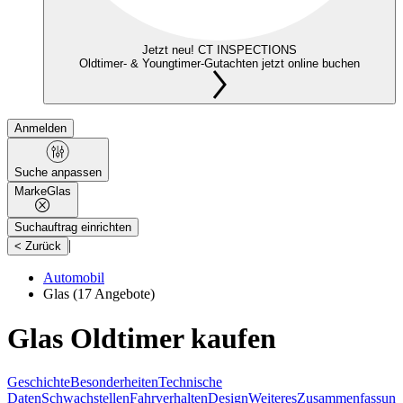
Jetzt neu! CT INSPECTIONS
Oldtimer- & Youngtimer-Gutachten jetzt online buchen
Anmelden
Suche anpassen
Marke
Glas
Suchauftrag einrichten
|
< Zurück
Automobil
Glas
(17 Angebote)
Glas Oldtimer kaufen
Geschichte
Besonderheiten
Technische
Daten
Schwachstellen
Fahrverhalten
Design
Weiteres
Zusammenfassung