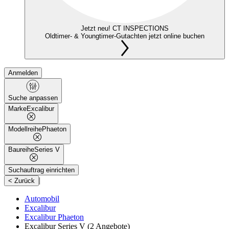
Jetzt neu! CT INSPECTIONS
Oldtimer- & Youngtimer-Gutachten jetzt online buchen
Anmelden
Suche anpassen
Marke
Excalibur
Modellreihe
Phaeton
Baureihe
Series V
Suchauftrag einrichten
|
< Zurück
Automobil
Excalibur
Excalibur Phaeton
Excalibur Series V
(2 Angebote)