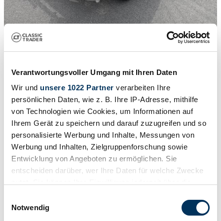
1
/
25
1989 | Excalibur Phaeton V
1989 EXCALIBUR PHAETON V
Verantwortungsvoller Umgang mit Ihren Daten
59.900 €
Wir und
unsere 1022 Partner
verarbeiten Ihre
persönlichen Daten, wie z. B. Ihre IP-Adresse, mithilfe
von Technologien wie Cookies, um Informationen auf
Ihrem Gerät zu speichern und darauf zuzugreifen und so
personalisierte Werbung und Inhalte, Messungen von
Werbung und Inhalten, Zielgruppenforschung sowie
Entwicklung von Angeboten zu ermöglichen. Sie
entscheiden darüber, wer Ihre Daten für welche Zwecke
nutzt. Sie können Ihre Einwilligung jederzeit über die
Cookie-Erklärung oder durch Klicken auf das Privacy
Einwilligungsauswahl
Trigger Symbol ändern oder widerrufen
Notwendig