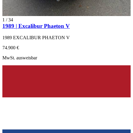
1
/
34
1989 | Excalibur Phaeton V
1989 EXCALIBUR PHAETON V
74.900 €
MwSt. ausweisbar