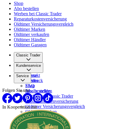
Shop
Abo bestellen
Werben bei Classic Trader
Reparaturkostenversicherung
Oldtimer Versicherungsvergleich
Oldtimer Marken
Oldtimer verkaufen
Oldtimer Händler
Oldtimer Garagen
Classic Trader
Über uns
Kundenservice
Karriere
Presse
Kontakt
Service
Partner
Feedback
FAQ
Shop
Folgen Sie uns
Inhalte melden
Abo bestellen
Werben bei Classic Trader
Reparaturkostenversicherung
Oldtimer Versicherungsvergleich
In Kooperation mit
Oldtimer Marken
Oldtimer verkaufen
Oldtimer Händler
Oldtimer Garagen