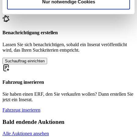
Nur notwendige Cookies
Verwendung unserer Website an unsere Partner für
Zur Zeit sind keine passenden Inserate zu Ihrer Suche veröffentlicht.
soziale Medien, Werbung und Analysen weiter. Unsere
Partner führen diese Informationen möglicherweise mit
weiteren Daten zusammen, die Sie ihnen bereitgestellt
haben oder die sie im Rahmen Ihrer Nutzung der Dienste
Benachrichtigung erstellen
gesammelt haben.
Datenschutzerklärung
Lassen Sie sich benachrichtigen, sobald ein Inserat veröffentlicht
wird, das Ihren Suchkriterien entspricht.
Suchauftrag einrichten
Fahrzeug inserieren
Sie haben einen ERF, den Sie verkaufen wollen? Dann erstellen Sie
jetzt ein Inserat.
Fahrzeug inserieren
Bald endende Auktionen
Alle Auktionen ansehen