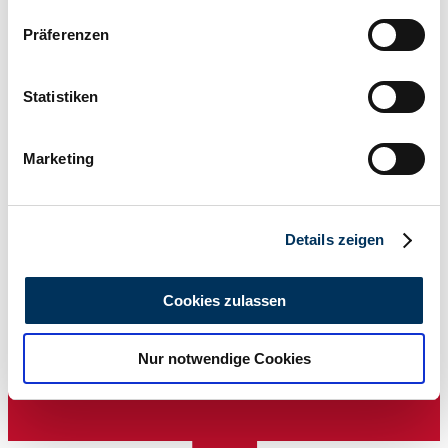
Wenn Sie es erlauben, würden wir auch gerne:
Präferenzen
Informationen über Ihre geografische Lage
erfassen, welche bis auf einige Meter genau sein
können
Statistiken
Ihr Gerät durch aktives Scannen nach
bestimmten Merkmalen (Fingerprinting) identifizieren
Marketing
Erfahren Sie mehr darüber, wie Ihre persönlichen Daten
verarbeitet werden, und legen Sie Ihre Präferenzen im
Abschnitt Einzelheiten
fest.
Händler
Details zeigen
Wir verwenden Cookies, um Inhalte und Anzeigen zu
personalisieren, Funktionen für soziale Medien anbieten
Cookies zulassen
zu können und die Zugriffe auf unsere Website zu
analysieren. Außerdem geben wir Informationen zu Ihrer
Nur notwendige Cookies
Verwendung unserer Website an unsere Partner für
soziale Medien, Werbung und Analysen weiter. Unsere
Partner führen diese Informationen möglicherweise mit
weiteren Daten zusammen, die Sie ihnen bereitgestellt