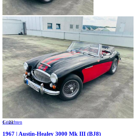
1
Gutachten
/
23
1967 | Austin-Healey 3000 Mk III (BJ8)