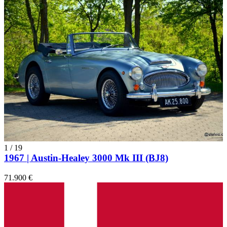
1
/
19
1967 | Austin-Healey 3000 Mk III (BJ8)
71.900 €