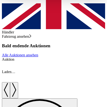
haben oder die sie im Rahmen Ihrer Nutzung der Dienste
gesammelt haben.
Datenschutzerklärung
Händler
Fahrzeug ansehen
Bald endende Auktionen
Alle Auktionen ansehen
Auktion
A
Laden…