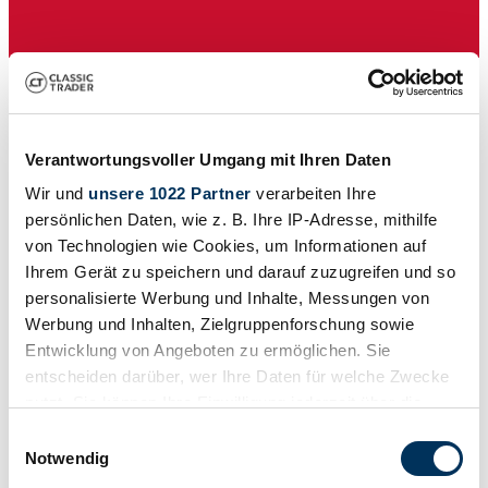
Verantwortungsvoller Umgang mit Ihren Daten
Wir und
unsere 1022 Partner
verarbeiten Ihre
Händler
persönlichen Daten, wie z. B. Ihre IP-Adresse, mithilfe
Baureihe
von Technologien wie Cookies, um Informationen auf
ADO 26
Karosserieform
Ihrem Gerät zu speichern und darauf zuzugreifen und so
Cabriolet (Roadster)
personalisierte Werbung und Inhalte, Messungen von
Tachostand (abgelesen)
Werbung und Inhalten, Zielgruppenforschung sowie
8.960 mi
Leistung (kW/PS)
Entwicklung von Angeboten zu ermöglichen. Sie
109 / 148
entscheiden darüber, wer Ihre Daten für welche Zwecke
nutzt. Sie können Ihre Einwilligung jederzeit über die
Cookie-Erklärung oder durch Klicken auf das Privacy
Einwilligungsauswahl
Trigger Symbol ändern oder widerrufen
Notwendig