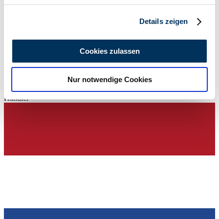
Abschnitt Einzelheiten
fest.
Details zeigen
Wir verwenden Cookies, um Inhalte und Anzeigen zu
personalisieren, Funktionen für soziale Medien anbieten
Cookies zulassen
zu können und die Zugriffe auf unsere Website zu
analysieren. Außerdem geben wir Informationen zu Ihrer
Nur notwendige Cookies
Verwendung unserer Website an unsere Partner für
soziale Medien, Werbung und Analysen weiter. Unsere
Händler
Partner führen diese Informationen möglicherweise mit
weiteren Daten zusammen, die Sie ihnen bereitgestellt
haben oder die sie im Rahmen Ihrer Nutzung der Dienste
gesammelt haben.
Datenschutzerklärung