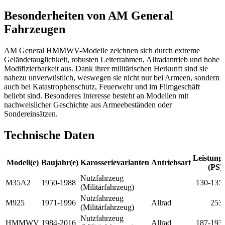
Besonderheiten von AM General
Fahrzeugen
AM General HMMWV-Modelle zeichnen sich durch extreme
Geländetauglichkeit, robusten Leiterrahmen, Allradantrieb und hohe
Modifizierbarkeit aus. Dank ihrer militärischen Herkunft sind sie
nahezu unverwüstlich, weswegen sie nicht nur bei Armeen, sondern
auch bei Katastrophenschutz, Feuerwehr und im Filmgeschäft
beliebt sind. Besonderes Interesse besteht an Modellen mit
nachweislicher Geschichte aus Armeebeständen oder
Sondereinsätzen.
Technische Daten
Leistung
Modell(e)
Baujahr(e)
Karosserievarianten
Antriebsart
(PS)
Nutzfahrzeug
M35A2
1950-1988
130-135
(Militärfahrzeug)
Nutzfahrzeug
M925
1971-1996
Allrad
253
(Militärfahrzeug)
Nutzfahrzeug
HMMWV
1984-2016
Allrad
187-193