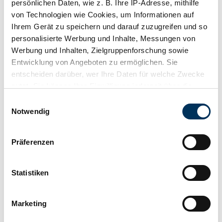
persönlichen Daten, wie z. B. Ihre IP-Adresse, mithilfe
von Technologien wie Cookies, um Informationen auf
Ihrem Gerät zu speichern und darauf zuzugreifen und so
personalisierte Werbung und Inhalte, Messungen von
Werbung und Inhalten, Zielgruppenforschung sowie
Entwicklung von Angeboten zu ermöglichen. Sie
entscheiden darüber, wer Ihre Daten für welche Zwecke
nutzt. Sie können Ihre Einwilligung jederzeit über die
Händler
Cookie-Erklärung oder durch Klicken auf das Privacy
Einwilligungsauswahl
Karosserieform
Trigger Symbol ändern oder widerrufen
Notwendig
Nutzfahrzeug (Militärfahrzeug)
Tachostand (abgelesen)
Nicht angegeben
Wenn Sie es erlauben, würden wir auch gerne:
Leistung (kW/PS)
Präferenzen
Informationen über Ihre geografische Lage
96 / 130
erfassen, welche bis auf einige Meter genau sein
können
Statistiken
Ihr Gerät durch aktives Scannen nach
bestimmten Merkmalen (Fingerprinting) identifizieren
Marketing
Erfahren Sie mehr darüber, wie Ihre persönlichen Daten
verarbeitet werden, und legen Sie Ihre Präferenzen im