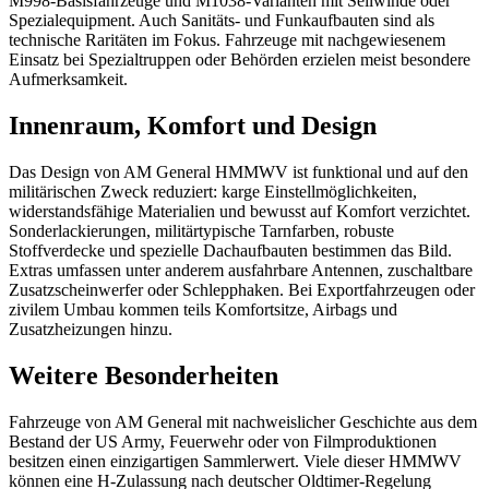
M998-Basisfahrzeuge und M1038-Varianten mit Seilwinde oder
Spezialequipment. Auch Sanitäts- und Funkaufbauten sind als
technische Raritäten im Fokus. Fahrzeuge mit nachgewiesenem
Einsatz bei Spezialtruppen oder Behörden erzielen meist besondere
Aufmerksamkeit.
Innenraum, Komfort und Design
Das Design von AM General HMMWV ist funktional und auf den
militärischen Zweck reduziert: karge Einstellmöglichkeiten,
widerstandsfähige Materialien und bewusst auf Komfort verzichtet.
Sonderlackierungen, militärtypische Tarnfarben, robuste
Stoffverdecke und spezielle Dachaufbauten bestimmen das Bild.
Extras umfassen unter anderem ausfahrbare Antennen, zuschaltbare
Zusatzscheinwerfer oder Schlepphaken. Bei Exportfahrzeugen oder
zivilem Umbau kommen teils Komfortsitze, Airbags und
Zusatzheizungen hinzu.
Weitere Besonderheiten
Fahrzeuge von AM General mit nachweislicher Geschichte aus dem
Bestand der US Army, Feuerwehr oder von Filmproduktionen
besitzen einen einzigartigen Sammlerwert. Viele dieser HMMWV
können eine H-Zulassung nach deutscher Oldtimer-Regelung