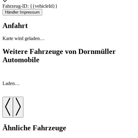
Fahrzeug-ID: {{vehicleId}}
Selbstverständlich hat der Opel GT Coupé H-Zulassung ( seit
Händler Impressum
07.07.2010)
Anfahrt
Kommen Sie vorbei und sehen Sie sich die "Corvette des
kleinen Mann-Opel GT" bei uns genau an.
Karte wird geladen…
Weitere Fahrzeuge von Dornmüller
Automobile
Laden…
Ähnliche Fahrzeuge