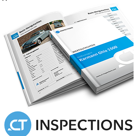
zugelassen.
Seit dem hatte er bis heute 3 Besitzer, der letzte Besitzer hatte den
Opel GT von 07/2010 bis zu seinem Tod 2026.
Es wurden an diesem Fahrzeuge zahlreiche zu der Zeit sehr
beliebte Modifikationen angebracht,
die ALLE in den Fahrzeugpapieren eingetragen sind !!!!
-2x Solex 40ADDHE Vergaser m. Irmscher Luftfilter
-Heckspoiler TYP KHG Design 380
-ATS-LM-Rad 7Jx13H2 Typ 7135 auf Vorderachse mit Reifen
215/60 R13
-ATS-LM-Rad 8Jx13H2 Typ 8031 auf Hinterachse mit Reifen
205/60 R13
-Gasdruck Stoßdämpfer VA / HA Koni
-Radabdeckungsverbreiterungen u. seitl. Schmutzleisten
LEXMAUL Typ Opel GT
-Sonderlenkrad RAID Durchmesser 340 mm
desweiteren Ausstattung die zu der damaligen Zeit sehr beliebt
waren:
-2 Recaro Sportsitze links / rechts
-Hosenträgergurte links / rechts
-elektr. Fensterheber nachgerüstet
-zusätzliche Lautsprecher
-Radio-Cassette