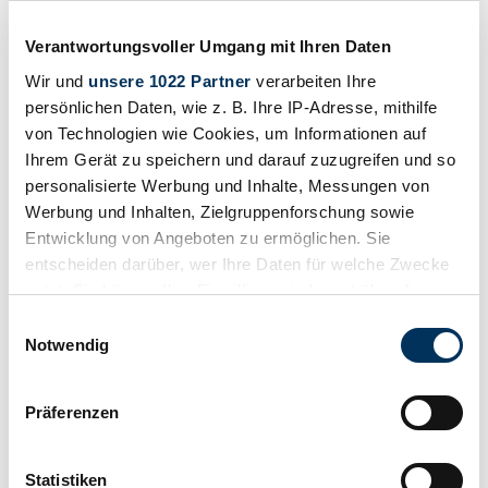
Verantwortungsvoller Umgang mit Ihren Daten
Wir und
unsere 1022 Partner
verarbeiten Ihre
Drucken
persönlichen Daten, wie z. B. Ihre IP-Adresse, mithilfe
von Technologien wie Cookies, um Informationen auf
Ihrem Gerät zu speichern und darauf zuzugreifen und so
personalisierte Werbung und Inhalte, Messungen von
Werbung und Inhalten, Zielgruppenforschung sowie
Entwicklung von Angeboten zu ermöglichen. Sie
entscheiden darüber, wer Ihre Daten für welche Zwecke
nutzt. Sie können Ihre Einwilligung jederzeit über die
Cookie-Erklärung oder durch Klicken auf das Privacy
Einwilligungsauswahl
Trigger Symbol ändern oder widerrufen
Notwendig
Wenn Sie es erlauben, würden wir auch gerne:
Präferenzen
Informationen über Ihre geografische Lage
erfassen, welche bis auf einige Meter genau sein
können
Teilen
Statistiken