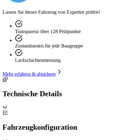
Serienausstattung:
Lassen Sie dieses Fahrzeug von Experten prüfen!
-Drehzahlmesser
-Tachometer
-Kraftstoffanzeiger
Transparenz über 128 Prüfpunkte
-Amperemeter
-Ölmanometer
-Kühlmitteltermpmeter
Zustandsnoten für jede Baugruppe
-Zeituhr
-Lichthebel mit Gestänge u. Seilzug zur Klappbetätigung der
Lackschichtenmessung
Scheinwerfer
-4-Gang
Mehr erfahren & absichern
Wir haben jetzt folgende Wartungsarbeiten neu gemacht:
-Motorölwechsel
-Getriebeölwechsel
Technische Details
-Achsölwechsel
-Bremsflüssigkeitswechsel
-Kühlflüssigswechsel
-Neue Wasserpumpe
-Neuer Wasserkühler
-Neues Thermostat
Fahrzeugkonfiguration
-Neue Reifen
-Unterboden wurde Eisgestrahlt und mit transparenten Wachs
versigelt bzw. Hohlräume gewachst