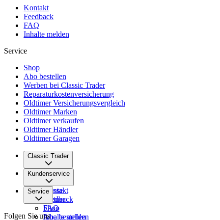
Kontakt
Feedback
FAQ
Inhalte melden
Service
Shop
Abo bestellen
Werben bei Classic Trader
Reparaturkostenversicherung
Oldtimer Versicherungsvergleich
Oldtimer Marken
Oldtimer verkaufen
Oldtimer Händler
Oldtimer Garagen
Classic Trader
Über uns
Kundenservice
Karriere
Presse
Kontakt
Service
Partner
Feedback
FAQ
Shop
Folgen Sie uns
Inhalte melden
Abo bestellen