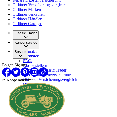
Reparaturkostenversicherung
Oldtimer Versicherungsvergleich
Oldtimer Marken
Oldtimer verkaufen
Oldtimer Händler
Oldtimer Garagen
Classic Trader
Über uns
Kundenservice
Karriere
Presse
Kontakt
Service
Partner
Feedback
FAQ
Shop
Folgen Sie uns
Inhalte melden
Abo bestellen
Werben bei Classic Trader
Reparaturkostenversicherung
Oldtimer Versicherungsvergleich
In Kooperation mit
Oldtimer Marken
Oldtimer verkaufen
Oldtimer Händler
Oldtimer Garagen