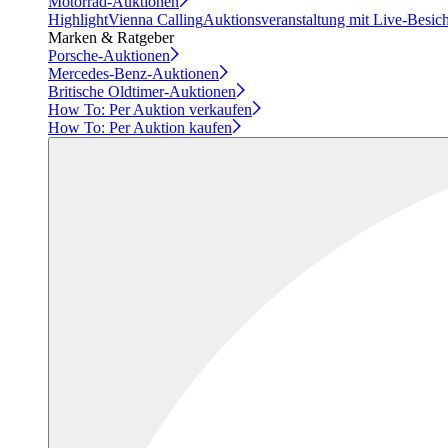
Motorrad-Auktionen
Highlight
Vienna Calling
Auktionsveranstaltung mit Live-Besic
Marken & Ratgeber
Porsche-Auktionen
Mercedes-Benz-Auktionen
Britische Oldtimer-Auktionen
How To: Per Auktion verkaufen
How To: Per Auktion kaufen