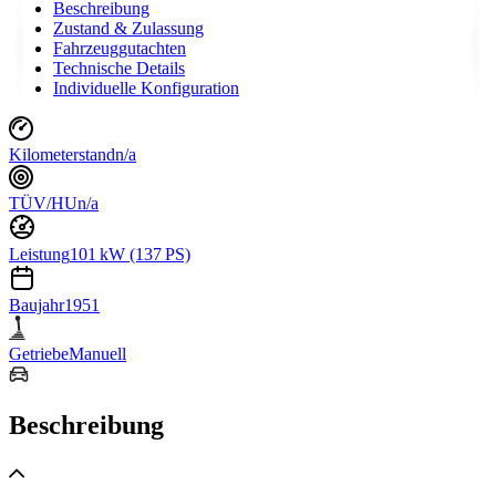
Beschreibung
Zustand & Zulassung
Fahrzeuggutachten
Technische Details
Individuelle Konfiguration
Kilometerstand
n/a
TÜV/HU
n/a
Leistung
101 kW (137 PS)
Baujahr
1951
Getriebe
Manuell
Beschreibung