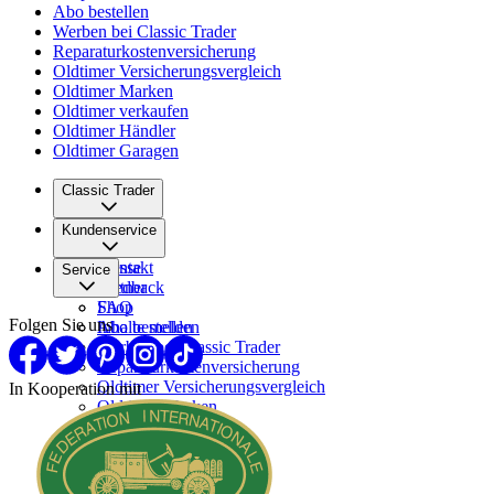
Abo bestellen
Werben bei Classic Trader
Reparaturkostenversicherung
Oldtimer Versicherungsvergleich
Oldtimer Marken
Oldtimer verkaufen
Oldtimer Händler
Oldtimer Garagen
Classic Trader
Über uns
Kundenservice
Karriere
Presse
Kontakt
Service
Partner
Feedback
FAQ
Shop
Folgen Sie uns
Inhalte melden
Abo bestellen
Werben bei Classic Trader
Reparaturkostenversicherung
Oldtimer Versicherungsvergleich
In Kooperation mit
Oldtimer Marken
Oldtimer verkaufen
Oldtimer Händler
Oldtimer Garagen