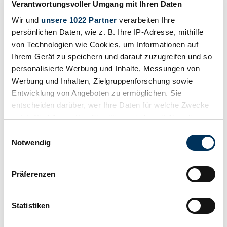
Verantwortungsvoller Umgang mit Ihren Daten
Wir und
unsere 1022 Partner
verarbeiten Ihre
persönlichen Daten, wie z. B. Ihre IP-Adresse, mithilfe
von Technologien wie Cookies, um Informationen auf
Ihrem Gerät zu speichern und darauf zuzugreifen und so
personalisierte Werbung und Inhalte, Messungen von
Werbung und Inhalten, Zielgruppenforschung sowie
Entwicklung von Angeboten zu ermöglichen. Sie
entscheiden darüber, wer Ihre Daten für welche Zwecke
nutzt. Sie können Ihre Einwilligung jederzeit über die
Cookie-Erklärung oder durch Klicken auf das Privacy
Einwilligungsauswahl
Teilen
Trigger Symbol ändern oder widerrufen
Notwendig
Alle Services zu diesem Fahrzeug
1951 | Bentley Mark VI
Wenn Sie es erlauben, würden wir auch gerne:
338.133 €
Präferenzen
Informationen über Ihre geografische Lage
1951 | Bentley Mark VI
erfassen, welche bis auf einige Meter genau sein
338.133 €
können
Statistiken
Ihr Gerät durch aktives Scannen nach