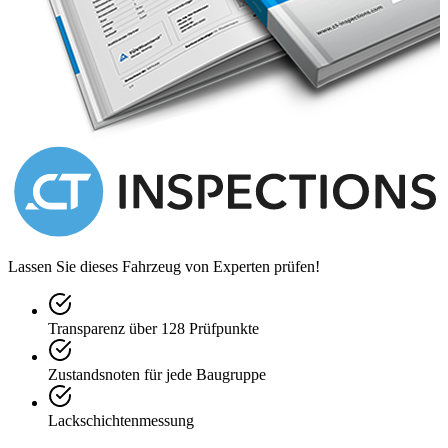
Standard.
Ein Topmodel braucht natürlich auch einen speziellen Motor, in
diesem Fall einen 6.0 Liter V12-Motor mit einem 5-Gang Tiptronic
ZF Automatikgetriebe. Das Auto sieht nicht nur schön aus, es ist
auch ein wahres Erlebnis mit dem Auto zu fahren. Die
Beschleunigung von 0 auf 100 nimmt nur 4.9 Sekunden und die
Topgeschwindigkeit liegt bei 300 km/h, das Auto war damals den
schnellsten Roadster der Welt. Das Fahrzeug befindet sich in einem
Topzustand, die wunderschöne und glatte Karosserie hat korrekte
Passungen. Das Auto hat die Farbe Nero Daytona vom
Konkurrenten Ferrari, der Lack befindet sich in einem
wunderschönen Zustand und verschafft dem Fahrzeug eine
wunderschöne Ausstrahlung. Die 19 Zoll 5-Speichen Felgen mit
korrekten Reifen befinden sich in einem sehr schönen und guten
Lassen Sie dieses Fahrzeug von Experten prüfen!
Zustand.
Das Interieur ist genauso schön. Sie werden keinen Rücksitzbank
Transparenz über 128 Prüfpunkte
finden, es ist ein echter Zweisitzer. Dafür haben Sie bei dem
Roadster extra Stauraum. Die Instrumente, das Leder, die
Bedienelemente befinden sich alle in einem sehr gepflegten Zustand,
Zustandsnoten für jede Baugruppe
einfach wunderschön. Man sieht, dass das Auto gehegt und gepflegt
worden ist.
Lackschichtenmessung
Auch die Technik befindet sich in einem Topzustand, die