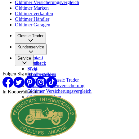
Oldtimer Versicherungsvergleich
Oldtimer Marken
Oldtimer verkaufen
Oldtimer Händler
Oldtimer Garagen
Classic Trader
Über uns
Kundenservice
Karriere
Presse
Kontakt
Service
Partner
Feedback
FAQ
Shop
Folgen Sie uns
Inhalte melden
Abo bestellen
Werben bei Classic Trader
Reparaturkostenversicherung
Oldtimer Versicherungsvergleich
In Kooperation mit
Oldtimer Marken
Oldtimer verkaufen
Oldtimer Händler
Oldtimer Garagen