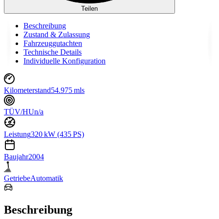
Teilen
Beschreibung
Zustand & Zulassung
Fahrzeuggutachten
Technische Details
Individuelle Konfiguration
Kilometerstand
54.975 mls
TÜV/HU
n/a
Leistung
320 kW (435 PS)
Baujahr
2004
Getriebe
Automatik
Beschreibung