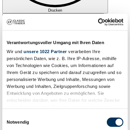
Drucken
Verantwortungsvoller Umgang mit Ihren Daten
Wir und
unsere 1022 Partner
verarbeiten Ihre
persönlichen Daten, wie z. B. Ihre IP-Adresse, mithilfe
von Technologien wie Cookies, um Informationen auf
Ihrem Gerät zu speichern und darauf zuzugreifen und so
personalisierte Werbung und Inhalte, Messungen von
Werbung und Inhalten, Zielgruppenforschung sowie
Entwicklung von Angeboten zu ermöglichen. Sie
entscheiden darüber, wer Ihre Daten für welche Zwecke
nutzt. Sie können Ihre Einwilligung jederzeit über die
Cookie-Erklärung oder durch Klicken auf das Privacy
Teilen
Einwilligungsauswahl
Alle Services zu diesem Fahrzeug
Trigger Symbol ändern oder widerrufen
Notwendig
2004 | Aston Martin DB AR1