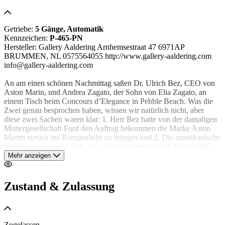
Getriebe:
5 Gänge, Automatik
Kennzeichen:
P-465-PN
Hersteller: Gallery Aaldering Arnhemsestraat 47 6971AP
BRUMMEN, NL 0575564055 http://www.gallery-aaldering.com
info@gallery-aaldering.com
An am einen schönen Nachmittag saßen Dr. Ulrich Bez, CEO von
Aston Marin, und Andrea Zagato, der Sohn von Elia Zagato, an
einem Tisch beim Concours d’Elegance in Pebble Beach. Was die
Zwei genau besprochen haben, wissen wir natürlich nicht, aber
diese zwei Sachen waren klar: 1. Herr Bez hatte von der damaligen
Muttergesellschaft Ford den Auftrag bekommen die Marke Aston
Martin zurück ins Rampenlicht zu bringen und 2. Die amerikanische
Kunden waren nicht froh, dass der kommende Aston Martin DB7
Zagato wahrscheinlich in Amerika nicht lieferbar war, weil die
Mehr anzeigen
Typgenehmigung zu teuer war. Da saßen die zwei Herrschaften an
einem wunderschönen Ort mit wunderschönen Autos, Problemen
sollte man besprechen und lösen in einer guten Atmosphäre und mit
Zustand & Zulassung
einem herrlichen Wein.
Die Zwei haben sich damals ausgedacht ein klassischer Roadster zu
entwerfen mit als Grundlage der Aston Martin DB7 Volante und
Zugelassen