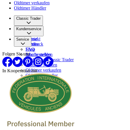
Oldtimer verkaufen
Oldtimer Händler
Classic Trader
Über uns
Kundenservice
Karriere
Presse
Kontakt
Service
Partner
Feedback
FAQ
Shop
Folgen Sie uns
Inhalte melden
Abo bestellen
Werben bei Classic Trader
Oldtimer Marken
Oldtimer verkaufen
In Kooperation mit
Oldtimer Händler