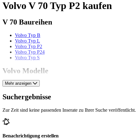
Volvo V 70 Typ P2 kaufen
V 70 Baureihen
Volvo Typ B
Volvo Typ L
Volvo Typ P2
Volvo Typ P24
Volvo Typ S
Volvo Modelle
Mehr anzeigen
Volvo 240
Volvo 480
Volvo 66
Suchergebnisse
Volvo 850
Volvo Amazon
Zur Zeit sind keine passenden Inserate zu Ihrer Suche veröffentlicht.
Volvo P 121
Volvo P 144
Volvo P 145
Volvo P 1800
Volvo P 210
Benachrichtigung erstellen