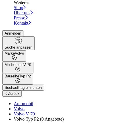
Weiteres
Shop
Über uns
Presse
Kontakt
Anmelden
Suche anpassen
Marke
Volvo
Modellreihe
V 70
Baureihe
Typ P2
Suchauftrag einrichten
|
< Zurück
Automobil
Volvo
Volvo V 70
Volvo Typ P2
(0 Angebote)