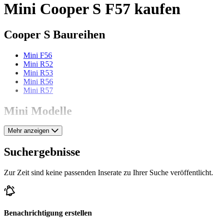
Mini Cooper S F57 kaufen
Cooper S Baureihen
Mini F56
Mini R52
Mini R53
Mini R56
Mini R57
Mini Modelle
Mehr anzeigen
Mini 1000
Mini 1100
Mini 1275
Suchergebnisse
Mini 850
Mini Clubman
Zur Zeit sind keine passenden Inserate zu Ihrer Suche veröffentlicht.
Mini Cooper
Mini Countryman
Mini Mini
Mini Moke
Mini One
Benachrichtigung erstellen