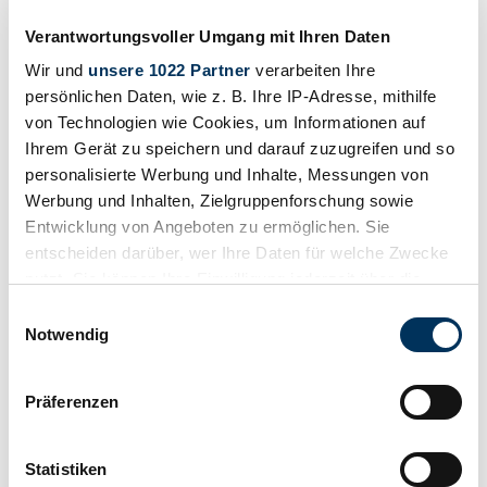
Verantwortungsvoller Umgang mit Ihren Daten
Wir und
unsere 1022 Partner
verarbeiten Ihre
2019 | Mini Cooper S
persönlichen Daten, wie z. B. Ihre IP-Adresse, mithilfe
von Technologien wie Cookies, um Informationen auf
MINI Cooper S Full Option, Low Mileage Special Edition (2019)
Ihrem Gerät zu speichern und darauf zuzugreifen und so
personalisierte Werbung und Inhalte, Messungen von
CHF 25'143
vor 2 Jahren
Werbung und Inhalten, Zielgruppenforschung sowie
Entwicklung von Angeboten zu ermöglichen. Sie
entscheiden darüber, wer Ihre Daten für welche Zwecke
nutzt. Sie können Ihre Einwilligung jederzeit über die
Cookie-Erklärung oder durch Klicken auf das Privacy
Einwilligungsauswahl
Trigger Symbol ändern oder widerrufen
Notwendig
Wenn Sie es erlauben, würden wir auch gerne:
Präferenzen
Informationen über Ihre geografische Lage
erfassen, welche bis auf einige Meter genau sein
können
Statistiken