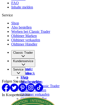
FAQ
Inhalte melden
Service
Shop
Abo bestellen
Werben bei Classic Trader
Oldtimer Marken
Oldtimer verkaufen
Oldtimer Händler
Classic Trader
Über uns
Kundenservice
Karriere
Presse
Kontakt
Service
Partner
Feedback
FAQ
Shop
Folgen Sie uns
Inhalte melden
Abo bestellen
Werben bei Classic Trader
Oldtimer Marken
Oldtimer verkaufen
In Kooperation mit
Oldtimer Händler