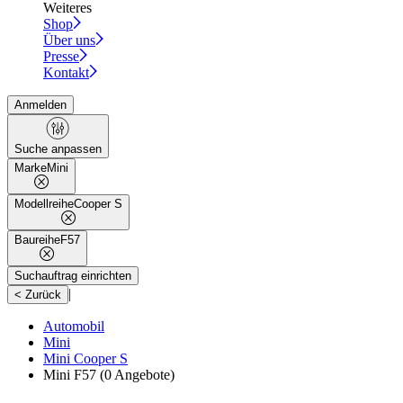
Weiteres
Shop
Über uns
Presse
Kontakt
Anmelden
Suche anpassen
Marke
Mini
Modellreihe
Cooper S
Baureihe
F57
Suchauftrag einrichten
|
< Zurück
Automobil
Mini
Mini Cooper S
Mini F57
(0 Angebote)