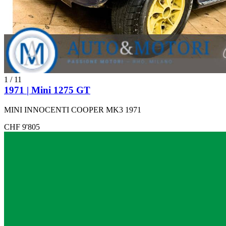
1
/
11
1971 | Mini 1275 GT
MINI INNOCENTI COOPER MK3 1971
CHF 9'805