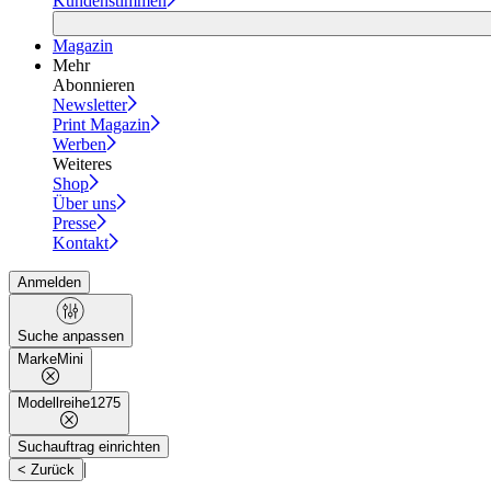
Kundenstimmen
Magazin
Mehr
Abonnieren
Newsletter
Print Magazin
Werben
Weiteres
Shop
Über uns
Presse
Kontakt
Anmelden
Suche anpassen
Marke
Mini
Modellreihe
1275
Suchauftrag einrichten
|
< Zurück