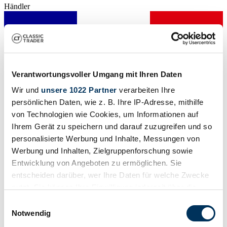
Händler
Verantwortungsvoller Umgang mit Ihren Daten
Wir und
unsere 1022 Partner
verarbeiten Ihre
persönlichen Daten, wie z. B. Ihre IP-Adresse, mithilfe
von Technologien wie Cookies, um Informationen auf
Ihrem Gerät zu speichern und darauf zuzugreifen und so
personalisierte Werbung und Inhalte, Messungen von
Werbung und Inhalten, Zielgruppenforschung sowie
Entwicklung von Angeboten zu ermöglichen. Sie
entscheiden darüber, wer Ihre Daten für welche Zwecke
Händler
nutzt. Sie können Ihre Einwilligung jederzeit über die
Abgelaufenes Inserat
Cookie-Erklärung oder durch Klicken auf das Privacy
Einwilligungsauswahl
Trigger Symbol ändern oder widerrufen
Notwendig