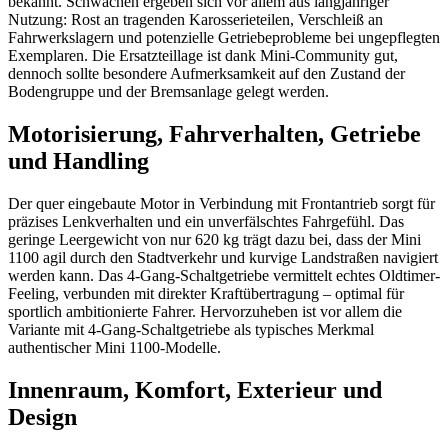
bekannt. Schwächen ergeben sich vor allem aus langjähriger
Nutzung: Rost an tragenden Karosserieteilen, Verschleiß an
Fahrwerkslagern und potenzielle Getriebeprobleme bei ungepflegten
Exemplaren. Die Ersatzteillage ist dank Mini-Community gut,
dennoch sollte besondere Aufmerksamkeit auf den Zustand der
Bodengruppe und der Bremsanlage gelegt werden.
Motorisierung, Fahrverhalten, Getriebe
und Handling
Der quer eingebaute Motor in Verbindung mit Frontantrieb sorgt für
präzises Lenkverhalten und ein unverfälschtes Fahrgefühl. Das
geringe Leergewicht von nur 620 kg trägt dazu bei, dass der Mini
1100 agil durch den Stadtverkehr und kurvige Landstraßen navigiert
werden kann. Das 4-Gang-Schaltgetriebe vermittelt echtes Oldtimer-
Feeling, verbunden mit direkter Kraftübertragung – optimal für
sportlich ambitionierte Fahrer. Hervorzuheben ist vor allem die
Variante mit 4-Gang-Schaltgetriebe als typisches Merkmal
authentischer Mini 1100-Modelle.
Innenraum, Komfort, Exterieur und
Design