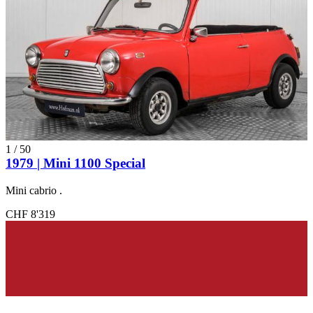
1
/
50
1979 | Mini 1100 Special
Mini cabrio .
CHF 8'319