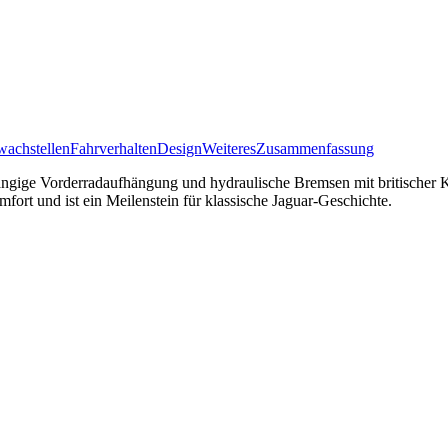
achstellen
Fahrverhalten
Design
Weiteres
Zusammenfassung
ngige Vorderradaufhängung und hydraulische Bremsen mit britischer Kar
fort und ist ein Meilenstein für klassische Jaguar-Geschichte.