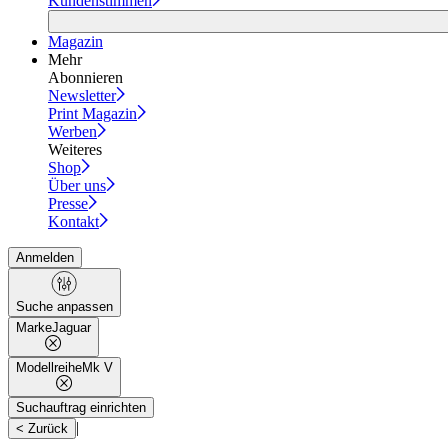
Kundenstimmen
Magazin
Mehr
Abonnieren
Newsletter
Print Magazin
Werben
Weiteres
Shop
Über uns
Presse
Kontakt
Anmelden
Suche anpassen
Marke
Jaguar
Modellreihe
Mk V
Suchauftrag einrichten
|
< Zurück