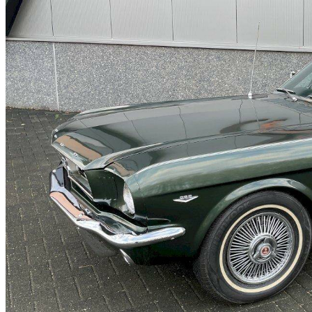
Ford GT40
Ford Modell A
Ford Modell T
Ford Sierra
Ford Taunus
Ford Thunderbird
Ford V8