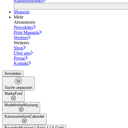
Kundenstimmen
Magazin
Mehr
Abonnieren
Newsletter
Print Magazin
Werben
Weiteres
Shop
Über uns
Presse
Kontakt
Anmelden
Suche anpassen
Marke
Ford
Modellreihe
Mustang
Karosserieform
Cabriolet
Baureihe
Mustang I Serie 1 | A-Code