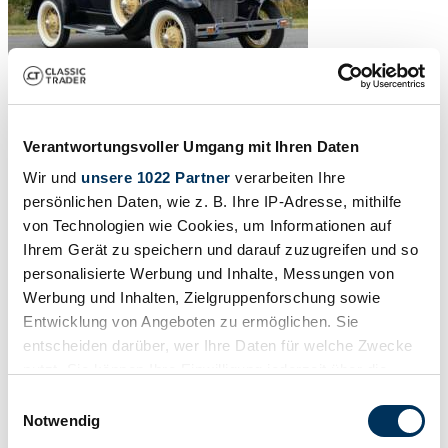
Verantwortungsvoller Umgang mit Ihren Daten
Wir und
unsere 1022 Partner
verarbeiten Ihre
persönlichen Daten, wie z. B. Ihre IP-Adresse, mithilfe
von Technologien wie Cookies, um Informationen auf
Ihrem Gerät zu speichern und darauf zuzugreifen und so
personalisierte Werbung und Inhalte, Messungen von
Werbung und Inhalten, Zielgruppenforschung sowie
Entwicklung von Angeboten zu ermöglichen. Sie
entscheiden darüber, wer Ihre Daten für welche Zwecke
nutzt. Sie können Ihre Einwilligung jederzeit über die
Cookie-Erklärung oder durch Klicken auf das Privacy
Einwilligungsauswahl
1
/
19
Trigger Symbol ändern oder widerrufen
Notwendig
1930 | Ford Modell A De Luxe