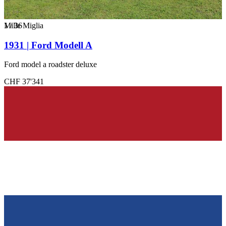
1
Mille Miglia
/
36
1931 | Ford Modell A
Ford model a roadster deluxe
CHF 37'341