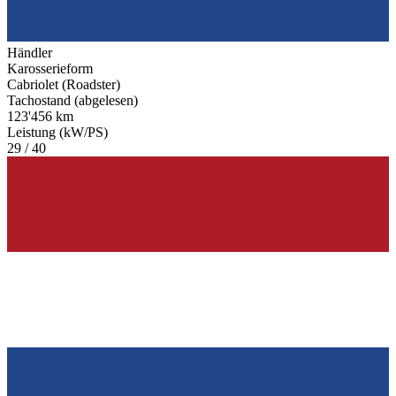
Händler
Karosserieform
Cabriolet (Roadster)
Tachostand (abgelesen)
123'456 km
Leistung (kW/PS)
29 / 40