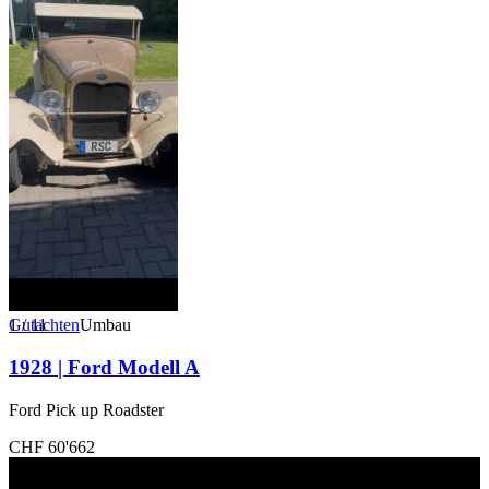
1
Gutachten
/
11
Umbau
1928 | Ford Modell A
Ford Pick up Roadster
CHF 60'662