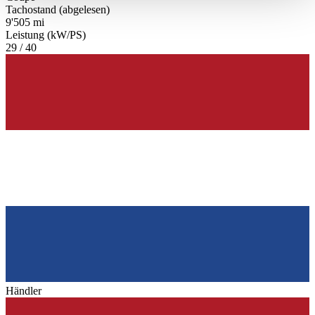
haben oder die sie im Rahmen Ihrer Nutzung der Dienste
Tachostand (abgelesen)
9'505 mi
gesammelt haben.
Datenschutzerklärung
Leistung (kW/PS)
29 / 40
Händler