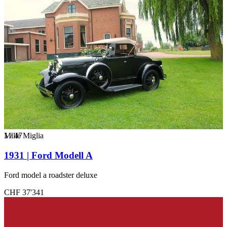
1
Mille Miglia
/
47
1931 | Ford Modell A
Ford model a roadster deluxe
CHF 37'341