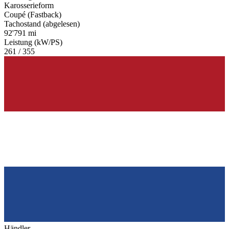
Karosserieform
Coupé (Fastback)
Tachostand (abgelesen)
92'791 mi
Leistung (kW/PS)
261 / 355
Händler