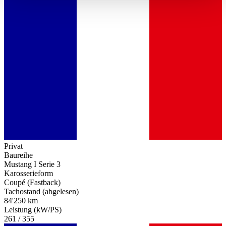
haben oder die sie im Rahmen Ihrer Nutzung der Dienste
gesammelt haben.
Datenschutzerklärung
Privat
Baureihe
Mustang I Serie 3
Karosserieform
Coupé (Fastback)
Tachostand (abgelesen)
84'250 km
Leistung (kW/PS)
261 / 355