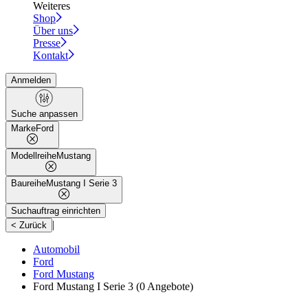
Weiteres
Shop
Über uns
Presse
Kontakt
Anmelden
Suche anpassen
Marke
Ford
Modellreihe
Mustang
Baureihe
Mustang I Serie 3
Suchauftrag einrichten
|
< Zurück
Automobil
Ford
Ford Mustang
Ford Mustang I Serie 3
(0 Angebote)