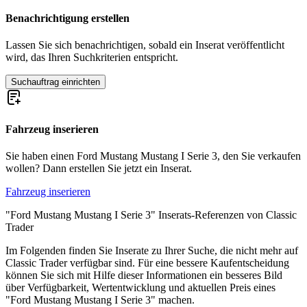
Ford Mustang I Serie 2 | S-Code
Ford Mustang I Serie 2 | T-Code
Benachrichtigung erstellen
Ford Mustang I Serie 2 | W-Code
Ford Mustang I Serie 2 | X-Code
Lassen Sie sich benachrichtigen, sobald ein Inserat veröffentlicht
Ford Mustang I Serie 3
wird, das Ihren Suchkriterien entspricht.
Ford Mustang I Serie 3 | F-Code
Ford Mustang I Serie 3 | G-Code
Suchauftrag einrichten
Ford Mustang I Serie 3 | H-Code
Ford Mustang I Serie 3 | L-Code
Ford Mustang I Serie 3 | M-Code
Fahrzeug inserieren
Ford Mustang I Serie 3 | O-Code
Ford Mustang I Serie 3 | Q-Code
Ford Mustang I Serie 3 | R-Code
Sie haben einen Ford Mustang Mustang I Serie 3, den Sie verkaufen
Ford Mustang I Serie 3 | S-Code
wollen? Dann erstellen Sie jetzt ein Inserat.
Ford Mustang I Serie 3 | T-Code
Ford Mustang I Serie 3 | Z-Code
Fahrzeug inserieren
Ford Mustang I Serie 4
"Ford Mustang Mustang I Serie 3" Inserats-Referenzen von Classic
Ford Mustang I Serie 4 | C-Code
Trader
Ford Mustang I Serie 4 | F-Code
Ford Mustang I Serie 4 | H-Code
Im Folgenden finden Sie Inserate zu Ihrer Suche, die nicht mehr auf
Ford Mustang I Serie 4 | J-Code (Ram Air)
Classic Trader verfügbar sind. Für eine bessere Kaufentscheidung
Ford Mustang I Serie 4 | L-Code
können Sie sich mit Hilfe dieser Informationen ein besseres Bild
Ford Mustang I Serie 4 | M-Code
über Verfügbarkeit, Wertentwicklung und aktuellen Preis eines
Ford Mustang I Serie 4 | Q-Code
"Ford Mustang Mustang I Serie 3" machen.
Ford Mustang I Serie 4 | R-Code