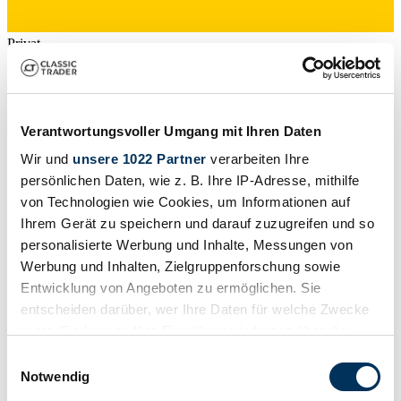
Privat
Verantwortungsvoller Umgang mit Ihren Daten
Wir und
unsere 1022 Partner
verarbeiten Ihre
persönlichen Daten, wie z. B. Ihre IP-Adresse, mithilfe
von Technologien wie Cookies, um Informationen auf
Ihrem Gerät zu speichern und darauf zuzugreifen und so
personalisierte Werbung und Inhalte, Messungen von
Werbung und Inhalten, Zielgruppenforschung sowie
Entwicklung von Angeboten zu ermöglichen. Sie
entscheiden darüber, wer Ihre Daten für welche Zwecke
nutzt. Sie können Ihre Einwilligung jederzeit über die
Cookie-Erklärung oder durch Klicken auf das Privacy
Privat
Einwilligungsauswahl
Abgelaufenes Inserat
Trigger Symbol ändern oder widerrufen
Notwendig