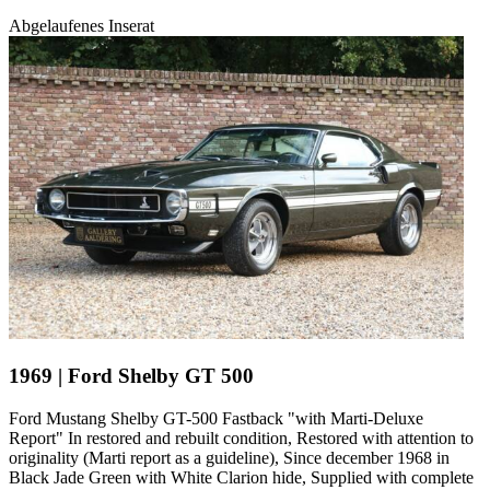
Ford Mustang II
Abgelaufenes Inserat
Ford Mustang III
Ford Mustang IIII
Ford Mustang IV
Ford Mustang V
Ford Mustang VI
Ford Mustang VII
Ford Modelle
Ford Capri
Ford Cortina
Ford Escort
Ford F Serie
Ford Fiesta
Ford GT40
Ford Modell A
Ford Modell T
1969 | Ford Shelby GT 500
Ford Sierra
Ford Taunus
Ford Mustang Shelby GT-500 Fastback "with Marti-Deluxe
Ford Thunderbird
Report" In restored and rebuilt condition, Restored with attention to
Ford V8
originality (Marti report as a guideline), Since december 1968 in
Black Jade Green with White Clarion hide, Supplied with complete