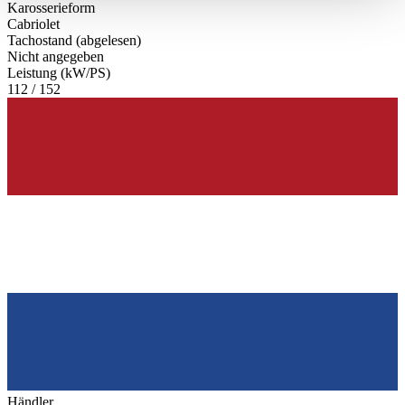
Karosserieform
haben oder die sie im Rahmen Ihrer Nutzung der Dienste
Cabriolet
gesammelt haben.
Datenschutzerklärung
Tachostand (abgelesen)
Nicht angegeben
Leistung (kW/PS)
112 / 152
Händler