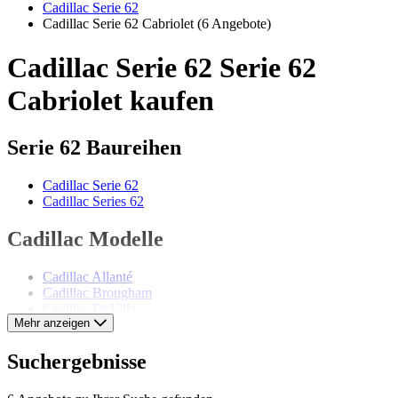
Cadillac Serie 62
Cadillac Serie 62 Cabriolet
(6 Angebote)
Cadillac Serie 62 Serie 62
Cabriolet kaufen
Serie 62 Baureihen
Cadillac Serie 62
Cadillac Series 62
Cadillac Modelle
Cadillac Allanté
Cadillac Brougham
Cadillac DeVille
Mehr anzeigen
Cadillac Eldorado
Cadillac Fleetwood
Cadillac Serie 353
Suchergebnisse
Cadillac Serie 60
Cadillac Serie 75