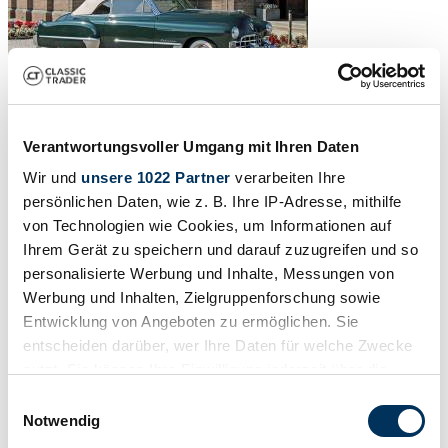
Verantwortungsvoller Umgang mit Ihren Daten
Wir und
unsere 1022 Partner
verarbeiten Ihre
persönlichen Daten, wie z. B. Ihre IP-Adresse, mithilfe
von Technologien wie Cookies, um Informationen auf
Ihrem Gerät zu speichern und darauf zuzugreifen und so
personalisierte Werbung und Inhalte, Messungen von
Werbung und Inhalten, Zielgruppenforschung sowie
Entwicklung von Angeboten zu ermöglichen. Sie
entscheiden darüber, wer Ihre Daten für welche Zwecke
nutzt. Sie können Ihre Einwilligung jederzeit über die
Cookie-Erklärung oder durch Klicken auf das Privacy
Einwilligungsauswahl
1
/
50
Trigger Symbol ändern oder widerrufen
Notwendig
1948 | Cadillac 62 Convertible