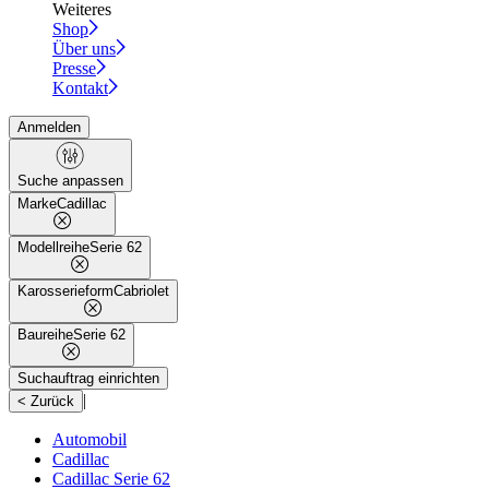
Weiteres
Shop
Über uns
Presse
Kontakt
Anmelden
Suche anpassen
Marke
Cadillac
Modellreihe
Serie 62
Karosserieform
Cabriolet
Baureihe
Serie 62
Suchauftrag einrichten
|
< Zurück
Automobil
Cadillac
Cadillac Serie 62