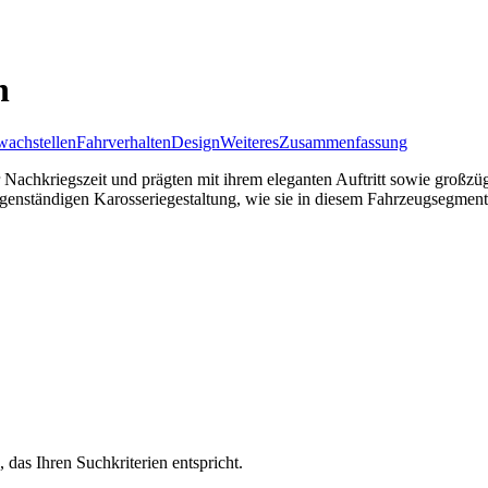
n
achstellen
Fahrverhalten
Design
Weiteres
Zusammenfassung
er Nachkriegszeit und prägten mit ihrem eleganten Auftritt sowie gro
genständigen Karosseriegestaltung, wie sie in diesem Fahrzeugsegment s
, das Ihren Suchkriterien entspricht.