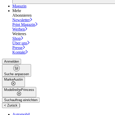
Magazin
Mehr
Abonnieren
Newsletter
Print Magazin
Werben
Weiteres
Shop
Über uns
Presse
Kontakt
Anmelden
Suche anpassen
Marke
Austin
Modellreihe
Princess
Suchauftrag einrichten
|
< Zurück
Automobil