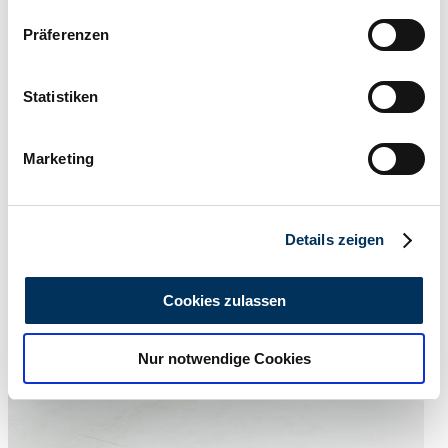
Wenn Sie es erlauben, würden wir auch gerne:
Präferenzen
Informationen über Ihre geografische Lage
erfassen, welche bis auf einige Meter genau sein
können
Statistiken
Ihr Gerät durch aktives Scannen nach
Händler
Abgelaufenes Inserat
bestimmten Merkmalen (Fingerprinting) identifizieren
Marketing
Erfahren Sie mehr darüber, wie Ihre persönlichen Daten
verarbeitet werden, und legen Sie Ihre Präferenzen im
Abschnitt Einzelheiten
fest.
Details zeigen
Wir verwenden Cookies, um Inhalte und Anzeigen zu
personalisieren, Funktionen für soziale Medien anbieten
Cookies zulassen
zu können und die Zugriffe auf unsere Website zu
analysieren. Außerdem geben wir Informationen zu Ihrer
Nur notwendige Cookies
Verwendung unserer Website an unsere Partner für
soziale Medien, Werbung und Analysen weiter. Unsere
Partner führen diese Informationen möglicherweise mit
weiteren Daten zusammen, die Sie ihnen bereitgestellt