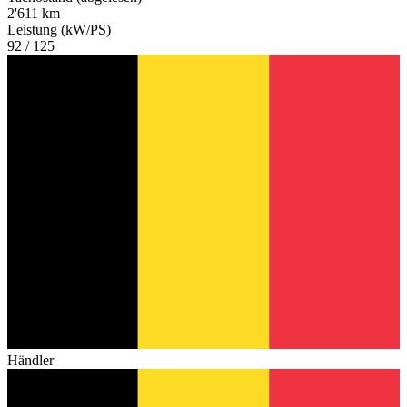
2'611 km
Leistung (kW/PS)
92 / 125
Händler