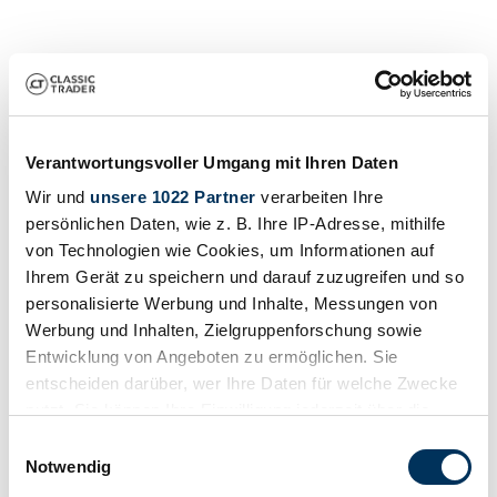
Verantwortungsvoller Umgang mit Ihren Daten
Wir und
unsere 1022 Partner
verarbeiten Ihre
persönlichen Daten, wie z. B. Ihre IP-Adresse, mithilfe
Händler
von Technologien wie Cookies, um Informationen auf
Ihrem Gerät zu speichern und darauf zuzugreifen und so
personalisierte Werbung und Inhalte, Messungen von
Werbung und Inhalten, Zielgruppenforschung sowie
Entwicklung von Angeboten zu ermöglichen. Sie
entscheiden darüber, wer Ihre Daten für welche Zwecke
nutzt. Sie können Ihre Einwilligung jederzeit über die
Cookie-Erklärung oder durch Klicken auf das Privacy
Einwilligungsauswahl
Trigger Symbol ändern oder widerrufen
Notwendig