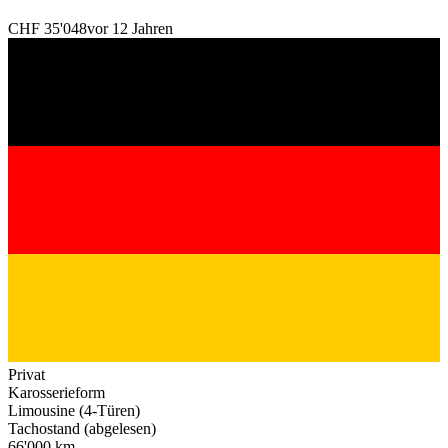
CHF 35'048
vor 12 Jahren
Privat
Karosserieform
Limousine (4-Türen)
Tachostand (abgelesen)
66'000 km