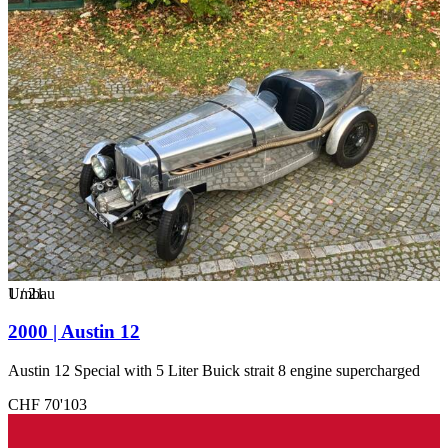
1
Umbau
/
21
2000 | Austin 12
Austin 12 Special with 5 Liter Buick strait 8 engine supercharged
CHF 70'103