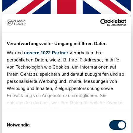
Händler
Verantwortungsvoller Umgang mit Ihren Daten
Wir und
unsere 1022 Partner
verarbeiten Ihre
persönlichen Daten, wie z. B. Ihre IP-Adresse, mithilfe
von Technologien wie Cookies, um Informationen auf
Ihrem Gerät zu speichern und darauf zuzugreifen und so
personalisierte Werbung und Inhalte, Messungen von
Werbung und Inhalten, Zielgruppenforschung sowie
Entwicklung von Angeboten zu ermöglichen. Sie
entscheiden darüber, wer Ihre Daten für welche Zwecke
nutzt. Sie können Ihre Einwilligung jederzeit über die
Cookie-Erklärung oder durch Klicken auf das Privacy
Einwilligungsauswahl
Trigger Symbol ändern oder widerrufen
Notwendig
Händler