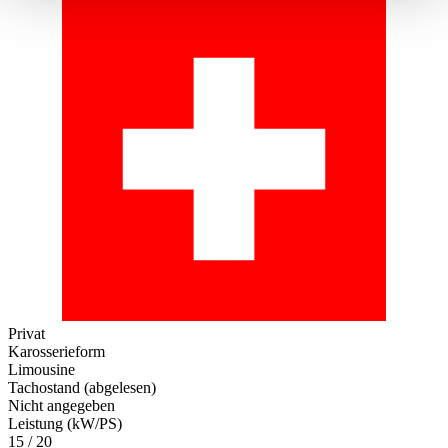
haben oder die sie im Rahmen Ihrer Nutzung der Dienste
gesammelt haben.
Datenschutzerklärung
Privat
Karosserieform
Limousine
Tachostand (abgelesen)
Nicht angegeben
Leistung (kW/PS)
15 / 20