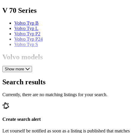
V 70 Series
Volvo Typ B
Volvo Typ L
Volvo Typ P2
Volvo Typ P24
Volvo Typ S
Volvo models
Show more
Volvo 240
Volvo 480
Volvo 66
Search results
Volvo 850
Volvo Amazon
Currently, there are no matching listings for your search.
Volvo P 121
Volvo P 144
Volvo P 145
Volvo P 1800
Volvo P 210
Create search alert
Volvo PV 444
Volvo PV 544
Let yourself be notified as soon as a listing is published that matches