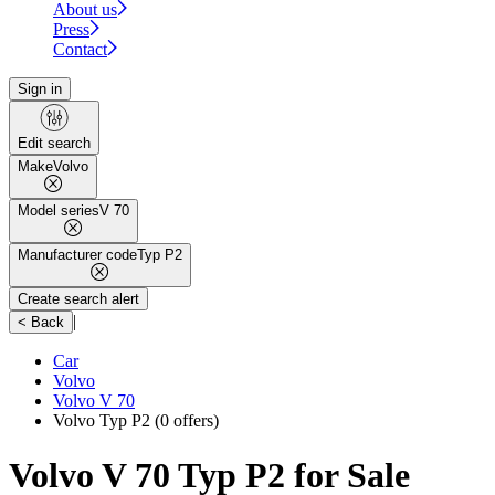
About us
Press
Contact
Sign in
Edit search
Make
Volvo
Model series
V 70
Manufacturer code
Typ P2
Create search alert
|
< Back
Car
Volvo
Volvo V 70
Volvo Typ P2
(0 offers)
Volvo V 70 Typ P2 for Sale