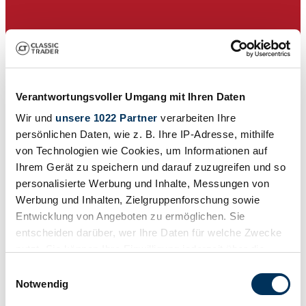
Verantwortungsvoller Umgang mit Ihren Daten
Wir und
unsere 1022 Partner
verarbeiten Ihre
persönlichen Daten, wie z. B. Ihre IP-Adresse, mithilfe
von Technologien wie Cookies, um Informationen auf
Ihrem Gerät zu speichern und darauf zuzugreifen und so
personalisierte Werbung und Inhalte, Messungen von
Dealer
Werbung und Inhalten, Zielgruppenforschung sowie
Entwicklung von Angeboten zu ermöglichen. Sie
entscheiden darüber, wer Ihre Daten für welche Zwecke
nutzt. Sie können Ihre Einwilligung jederzeit über die
Cookie-Erklärung oder durch Klicken auf das Privacy
Einwilligungsauswahl
Trigger Symbol ändern oder widerrufen
Notwendig