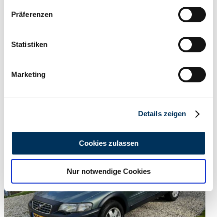
Wenn Sie es erlauben, würden wir auch gerne:
Präferenzen
Informationen über Ihre geografische Lage
erfassen, welche bis auf einige Meter genau sein
können
Statistiken
Ihr Gerät durch aktives Scannen nach
bestimmten Merkmalen (Fingerprinting) identifizieren
Marketing
Erfahren Sie mehr darüber, wie Ihre persönlichen Daten
Dealer
verarbeitet werden, und legen Sie Ihre Präferenzen im
Expired listing
Abschnitt Einzelheiten
fest.
Details zeigen
Wir verwenden Cookies, um Inhalte und Anzeigen zu
personalisieren, Funktionen für soziale Medien anbieten
Cookies zulassen
zu können und die Zugriffe auf unsere Website zu
analysieren. Außerdem geben wir Informationen zu Ihrer
Nur notwendige Cookies
Verwendung unserer Website an unsere Partner für
soziale Medien, Werbung und Analysen weiter. Unsere
Partner führen diese Informationen möglicherweise mit
weiteren Daten zusammen, die Sie ihnen bereitgestellt