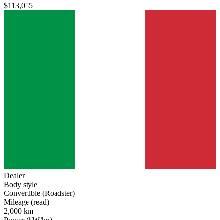
$113,055
Dealer
Body style
Convertible (Roadster)
Mileage (read)
2,000 km
Power (kW/hp)