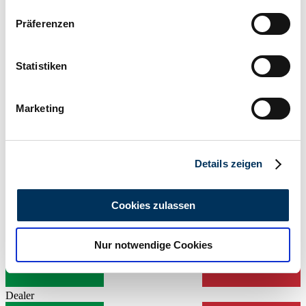
Convertible (Roadster)
Wenn Sie es erlauben, würden wir auch gerne:
Mileage (read)
Präferenzen
Informationen über Ihre geografische Lage
20,280 mi
Power (kW/hp)
erfassen, welche bis auf einige Meter genau sein
74 / 100
können
Statistiken
Ihr Gerät durch aktives Scannen nach
bestimmten Merkmalen (Fingerprinting) identifizieren
Marketing
Erfahren Sie mehr darüber, wie Ihre persönlichen Daten
verarbeitet werden, und legen Sie Ihre Präferenzen im
Abschnitt Einzelheiten
fest.
Details zeigen
Wir verwenden Cookies, um Inhalte und Anzeigen zu
personalisieren, Funktionen für soziale Medien anbieten
Cookies zulassen
zu können und die Zugriffe auf unsere Website zu
analysieren. Außerdem geben wir Informationen zu Ihrer
Nur notwendige Cookies
Verwendung unserer Website an unsere Partner für
soziale Medien, Werbung und Analysen weiter. Unsere
Partner führen diese Informationen möglicherweise mit
Dealer
weiteren Daten zusammen, die Sie ihnen bereitgestellt