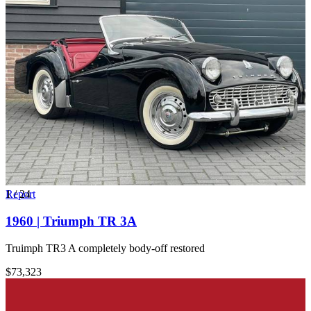
1
Report
/
24
1960 | Triumph TR 3A
Truimph TR3 A completely body-off restored
$73,323