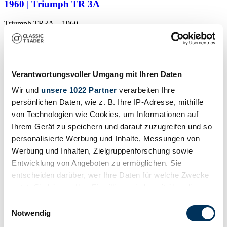
1960 | Triumph TR 3A
Triumph TR3A – 1960
$57,348
Verantwortungsvoller Umgang mit Ihren Daten
Wir und
unsere 1022 Partner
verarbeiten Ihre
persönlichen Daten, wie z. B. Ihre IP-Adresse, mithilfe
von Technologien wie Cookies, um Informationen auf
Ihrem Gerät zu speichern und darauf zuzugreifen und so
personalisierte Werbung und Inhalte, Messungen von
Werbung und Inhalten, Zielgruppenforschung sowie
Entwicklung von Angeboten zu ermöglichen. Sie
entscheiden darüber, wer Ihre Daten für welche Zwecke
nutzt. Sie können Ihre Einwilligung jederzeit über die
Cookie-Erklärung oder durch Klicken auf das Privacy
Einwilligungsauswahl
Trigger Symbol ändern oder widerrufen
Notwendig
Dealer
Body style