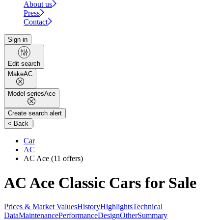
About us
Press
Contact
Sign in
Edit search
Make
AC
Model series
Ace
Create search alert
|
< Back
Car
AC
AC Ace
(11 offers)
AC Ace Classic Cars for Sale
Prices & Market Values
History
Highlights
Technical
Data
Maintenance
Performance
Design
Other
Summary