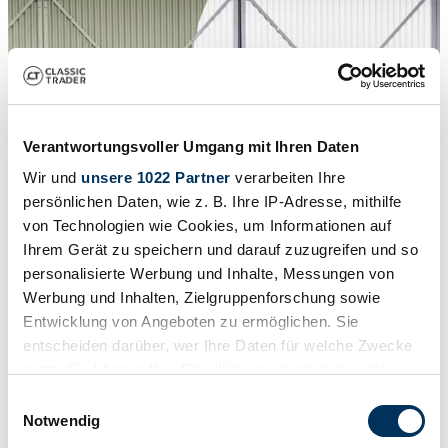
Verantwortungsvoller Umgang mit Ihren Daten
Wir und
unsere 1022 Partner
verarbeiten Ihre
persönlichen Daten, wie z. B. Ihre IP-Adresse, mithilfe
von Technologien wie Cookies, um Informationen auf
Ihrem Gerät zu speichern und darauf zuzugreifen und so
personalisierte Werbung und Inhalte, Messungen von
Werbung und Inhalten, Zielgruppenforschung sowie
1
/
29
Entwicklung von Angeboten zu ermöglichen. Sie
1957 | AC Ace Bristol
entscheiden darüber, wer Ihre Daten für welche Zwecke
nutzt. Sie können Ihre Einwilligung jederzeit über die
FIA FIVA Mille Miglia registered HTP Matching
Cookie-Erklärung oder durch Klicken auf das Privacy
Einwilligungsauswahl
$548,864
Trigger Symbol ändern oder widerrufen
Notwendig