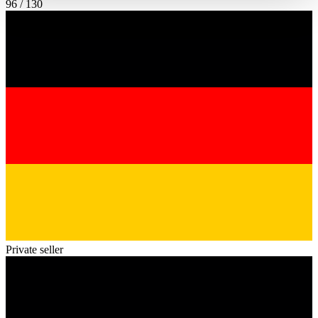
96 / 130
haben oder die sie im Rahmen Ihrer Nutzung der Dienste
gesammelt haben.
Datenschutzerklärung
Private seller