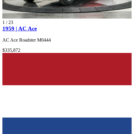
1
/
23
1959 | AC Ace
AC Ace Roadster M0444
$335,872