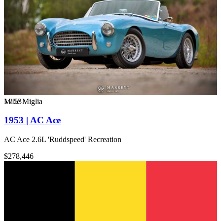
1
Mille Miglia
/
53
1953 | AC Ace
AC Ace 2.6L 'Ruddspeed' Recreation
$278,446