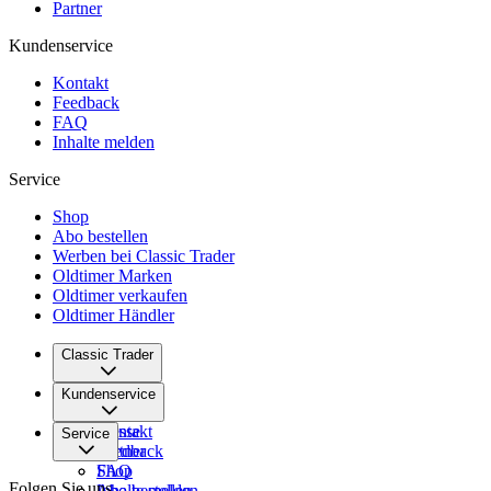
Partner
Kundenservice
Kontakt
Feedback
FAQ
Inhalte melden
Service
Shop
Abo bestellen
Werben bei Classic Trader
Oldtimer Marken
Oldtimer verkaufen
Oldtimer Händler
Classic Trader
Über uns
Kundenservice
Karriere
Presse
Kontakt
Service
Partner
Feedback
FAQ
Shop
Folgen Sie uns
Inhalte melden
Abo bestellen