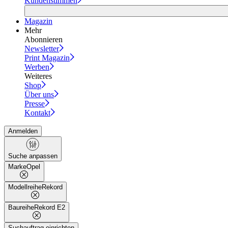
Kundenstimmen
Magazin
Mehr
Abonnieren
Newsletter
Print Magazin
Werben
Weiteres
Shop
Über uns
Presse
Kontakt
Anmelden
Suche anpassen
Marke
Opel
Modellreihe
Rekord
Baureihe
Rekord E2
Suchauftrag einrichten