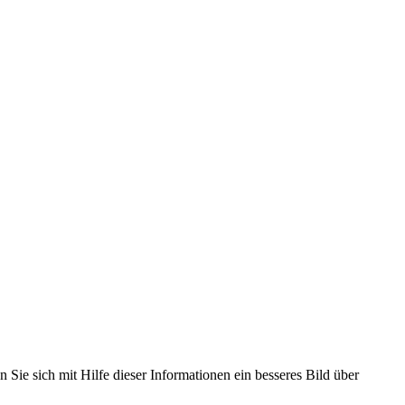
 Rekord B mit einem Vierzylinder-Reihenmotor mit obenliegenden
 ausgestattet ist und bei einem Hubraum von 2605 cm³ 74 kW (100
n zwischen 13 und 14 Sekunden. Nachfolger des Opel Rekord B wurde
 Sie sich mit Hilfe dieser Informationen ein besseres Bild über