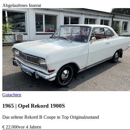
Opel Kadett
Abgelaufenes Inserat
Opel Kapitän
Opel Manta
Opel Speedster
Opel Tigra
Opel Vectra
Gutachten
1965 | Opel Rekord 1900S
Das seltene Rekord B Coupe in Top Originalzustand
€ 22.000
vor 4 Jahren