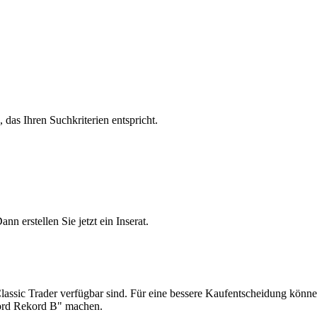
wei- bzw. viertürige Limousine, Kombi und Coupé. Motorisiert ist der
er Serie war der Rekord B L-6, der mit einem 6-Zylinder-Reihenmotor
8 km/h, für die Beschleunigung von 0 auf 100 km/h benötigt der Wage
, das Ihren Suchkriterien entspricht.
 erstellen Sie jetzt ein Inserat.
lassic Trader verfügbar sind. Für eine bessere Kaufentscheidung können
kord Rekord B" machen.