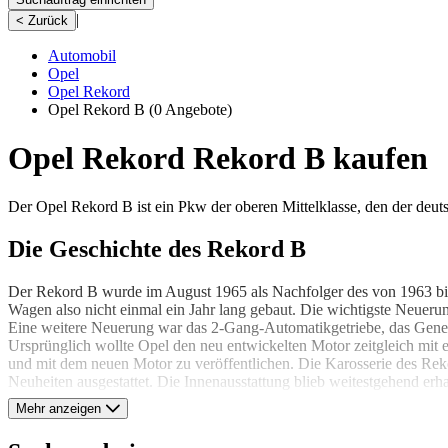
|
< Zurück
Automobil
Opel
Opel Rekord
Opel Rekord B
(0 Angebote)
Opel Rekord Rekord B kaufen
Der Opel Rekord B ist ein Pkw der oberen Mittelklasse, den der deut
Die Geschichte des Rekord B
Der Rekord B wurde im August 1965 als Nachfolger des von 1963 bis 
Wagen also nicht einmal ein Jahr lang gebaut. Die wichtigste Neuer
Eine weitere Neuerung war das 2-Gang-Automatikgetriebe, das Gener
Ursprünglich wollte Opel den neu entwickelten Motor zeitgleich mit e
und mit dem neuen Motor zu veröffentlichen. Die Karosserie des Rek
Neuheiten ausgestattet. Die Innenausstattung blieb weitestgehend erha
Mehr anzeigen
Der Rekord B im Detail