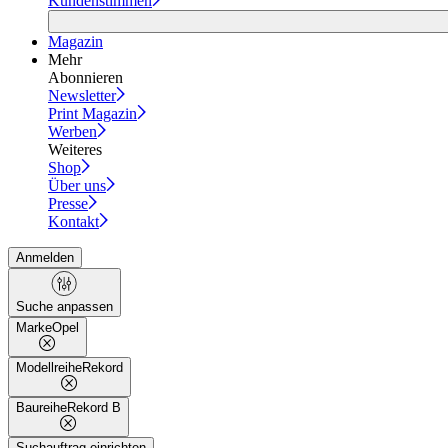
Kundenstimmen
Magazin
Mehr
Abonnieren
Newsletter
Print Magazin
Werben
Weiteres
Shop
Über uns
Presse
Kontakt
Anmelden
Suche anpassen
Marke
Opel
Modellreihe
Rekord
Baureihe
Rekord B
Suchauftrag einrichten