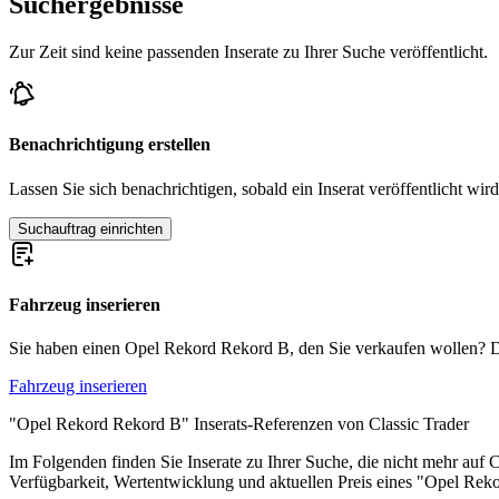
Suchergebnisse
Auch der Rekord B war in verschiedenen Versionen erhältlich, als z
Nockenwellen, der zwischen 60 und 100 PS leistet. Das Topmodell d
Zur Zeit sind keine passenden Inserate zu Ihrer Suche veröffentlicht.
PS) erreicht. Die Höchstgeschwindigkeit des L-6 liegt bei etwa 16
der Opel Rekord C, der von 1966 bis 1972 gefertigt wurde.
Rekord Baureihen
Benachrichtigung erstellen
Opel P2
Lassen Sie sich benachrichtigen, sobald ein Inserat veröffentlicht wird
Opel Rekord A
Opel Rekord B
Suchauftrag einrichten
Opel Rekord C
Opel Rekord D
Opel Rekord E
Opel Rekord E2
Fahrzeug inserieren
Opel Modelle
Sie haben einen Opel Rekord Rekord B, den Sie verkaufen wollen? Dann
Fahrzeug inserieren
Opel Ascona
Opel Blitz
"Opel Rekord Rekord B" Inserats-Referenzen von Classic Trader
Opel Commodore
Opel Diplomat
Im Folgenden finden Sie Inserate zu Ihrer Suche, die nicht mehr auf C
Opel Frontera
Verfügbarkeit, Wertentwicklung und aktuellen Preis eines "Opel Re
Opel GT