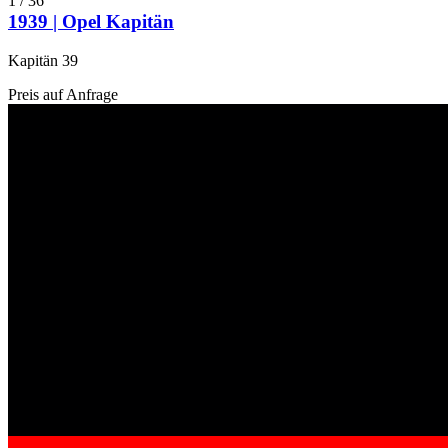
1
/
36
1939 | Opel Kapitän
Kapitän 39
Preis auf Anfrage