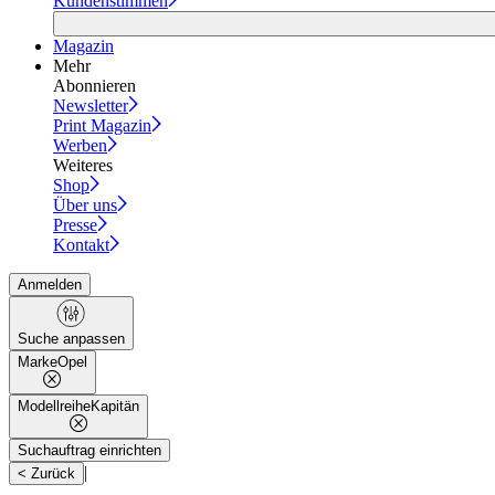
Kundenstimmen
Magazin
Mehr
Abonnieren
Newsletter
Print Magazin
Werben
Weiteres
Shop
Über uns
Presse
Kontakt
Anmelden
Suche anpassen
Marke
Opel
Modellreihe
Kapitän
Suchauftrag einrichten
|
< Zurück