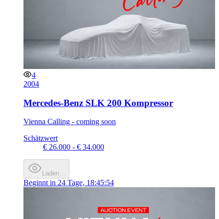
4
2004
Mercedes-Benz SLK 200 Kompressor
Vienna Calling - coming soon
Schätzwert
€ 26.000 - € 34.000
Laden…
Beginnt in
24 Tage, 18:45:54