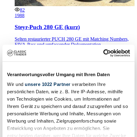
82
1988
Steyr-Puch 280 GE (kurz)
Selten restaurierter PUCH 280 GE mit Matching Numbers,
FIVA-Pass und umfassender Dokumentation
Schätzwert
€ 56.000 - € 60.000
Verantwortungsvoller Umgang mit Ihren Daten
Laden…
Beginnt in
24 Tage, 18:45:54
Wir und
unsere 1022 Partner
verarbeiten Ihre
persönlichen Daten, wie z. B. Ihre IP-Adresse, mithilfe
von Technologien wie Cookies, um Informationen auf
Ihrem Gerät zu speichern und darauf zuzugreifen und so
personalisierte Werbung und Inhalte, Messungen von
Werbung und Inhalten, Zielgruppenforschung sowie
Entwicklung von Angeboten zu ermöglichen. Sie
entscheiden darüber, wer Ihre Daten für welche Zwecke