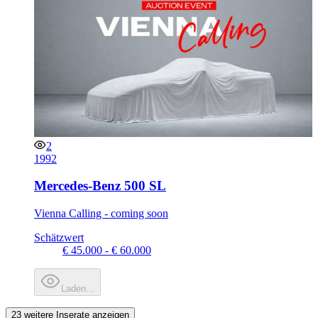
2
1992
Mercedes-Benz 500 SL
Vienna Calling - coming soon
Schätzwert
€ 45.000 - € 60.000
Laden…
23 weitere Inserate anzeigen