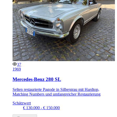
37
1969
Mercedes-Benz 280 SL
Selten restaurierte Pagode in Silbergrau mit Hardtop,
Matching Numbers und umfangreicher Restaurierung
Schätzwert
€ 130.000 - € 150.000