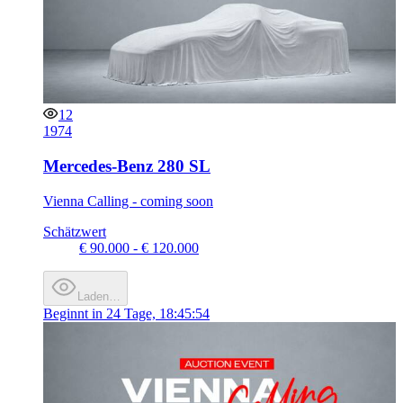
12
1974
Mercedes-Benz 280 SL
Vienna Calling - coming soon
Schätzwert
€ 90.000 - € 120.000
Laden…
Beginnt in
24 Tage, 18:45:54