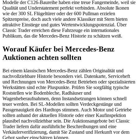
Modelle der C126-Baureihe haben eine treue Fangemeinde, weil sie
Qualität und Understatement perfekt verbinden. Absolute Ikonen
wie der 300 SL Flügeltürer oder der 600 Pullman erzielen
Spitzenpreise, doch auch viele andere Klassiker mit Stern bieten
attraktive Einstiege und gutes Wertentwicklungspotenzial. Über
Classic Trader erreichen diese Fahrzeuge ein internationales
Publikum, das die Mercedes-Benz Historie zu schätzen weiß.
Worauf Käufer bei Mercedes-Benz
Auktionen achten sollten
Bei einem klassischen Mercedes-Benz zählen Originalität und
nachvollziehbare Historie besonders viel. Datenkarte, Serviceheft
und Rechnungen von Mercedes-Benz Betrieben oder spezialisierten
Werkstätten sind echte Pluspunkte. Prüfen Sie sorgfältig typische
Roststellen wie Bodenbleche, Radhäuser und
Wagenheberaufnahmen, denn Instandsetzungen können schnell
teuer werden. Bei SL-Modellen sollten Verdeckgestänge und
Passgenauigkeit des Hardtops stimmen. Auch Motor und Getriebe
sollten anhand der aktuellen Historie oder einer Kaufinspektion
plausibel nachvollziehbar sein. Die Auktionsangebote bei Classic
Trader liefern dafür ausführliche Beschreibungen und eine
Verkäuferverifizierung, damit Sie Zustand und Herkunft vor dem
Gebot sauber einschätzen können.