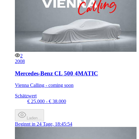
2
2008
Mercedes-Benz CL 500 4MATIC
Vienna Calling - coming soon
Schätzwert
€ 25.000 - € 38.000
Laden…
Beginnt in
24 Tage, 18:45:54