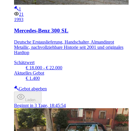
1
21
1993
Mercedes-Benz 300 SL
Deutsche Erstauslieferung, Handschalter, Almandinrot
Metallic, nachvollziehbare Historie seit 2001 und originales
Hardtop
Schätzwert
€ 18.000 - € 22.000
Aktuelles Gebot
€ 1.400
Gebot abgeben
Laden…
Beginnt in
3 Tage, 18:45:54