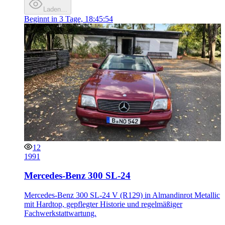
Laden…
Beginnt in
3 Tage, 18:45:54
12
1991
Mercedes-Benz 300 SL-24
Mercedes-Benz 300 SL-24 V (R129) in Almandinrot Metallic
mit Hardtop, gepflegter Historie und regelmäßiger
Fachwerkstattwartung.