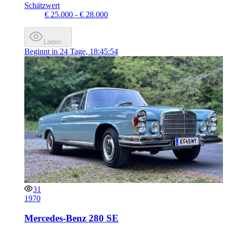
Schätzwert
€ 25.000 - € 28.000
Laden…
Beginnt in
24 Tage, 18:45:54
31
1970
Mercedes-Benz 280 SE