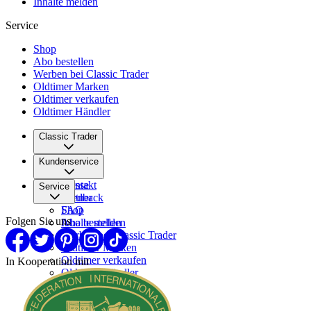
Inhalte melden
Service
Shop
Abo bestellen
Werben bei Classic Trader
Oldtimer Marken
Oldtimer verkaufen
Oldtimer Händler
Classic Trader
Über uns
Kundenservice
Karriere
Presse
Kontakt
Service
Partner
Feedback
FAQ
Shop
Folgen Sie uns
Inhalte melden
Abo bestellen
Werben bei Classic Trader
Oldtimer Marken
Oldtimer verkaufen
In Kooperation mit
Oldtimer Händler