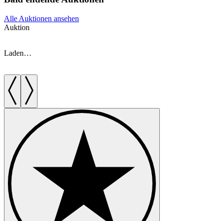
Alle Auktionen ansehen
Auktion
A
Laden…