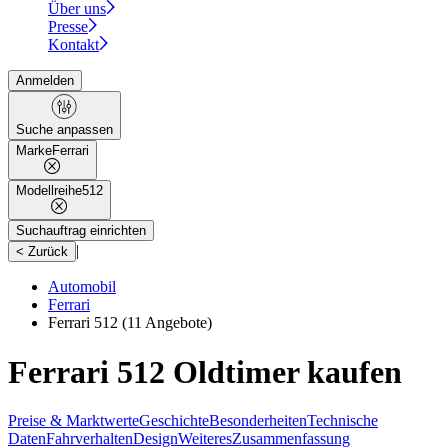
Über uns
Presse
Kontakt
Anmelden
Suche anpassen
Marke
Ferrari
Modellreihe
512
Suchauftrag einrichten
|
< Zurück
Automobil
Ferrari
Ferrari 512
(11 Angebote)
Ferrari 512 Oldtimer kaufen
Preise & Marktwerte
Geschichte
Besonderheiten
Technische
Daten
Fahrverhalten
Design
Weiteres
Zusammenfassung