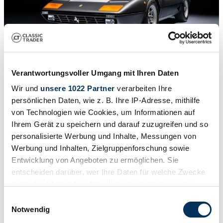
Verantwortungsvoller Umgang mit Ihren Daten
1
/
44
1984 | Ferrari 512 BBi
Wir und
unsere 1022 Partner
verarbeiten Ihre
persönlichen Daten, wie z. B. Ihre IP-Adresse, mithilfe
Superb Ferrari 512 BBi, full service history and only 32.000 km!
von Technologien wie Cookies, um Informationen auf
€ 330.000
Ihrem Gerät zu speichern und darauf zuzugreifen und so
personalisierte Werbung und Inhalte, Messungen von
Werbung und Inhalten, Zielgruppenforschung sowie
Entwicklung von Angeboten zu ermöglichen. Sie
entscheiden darüber, wer Ihre Daten für welche Zwecke
nutzt. Sie können Ihre Einwilligung jederzeit über die
Cookie-Erklärung oder durch Klicken auf das Privacy
Einwilligungsauswahl
Trigger Symbol ändern oder widerrufen
Notwendig