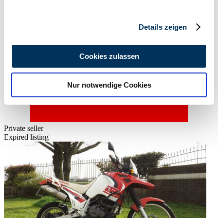
verarbeitet werden, und legen Sie Ihre Präferenzen im
Abschnitt Einzelheiten
fest.
Details zeigen
Wir verwenden Cookies, um Inhalte und Anzeigen zu
personalisieren, Funktionen für soziale Medien anbieten
Cookies zulassen
zu können und die Zugriffe auf unsere Website zu
analysieren. Außerdem geben wir Informationen zu Ihrer
Nur notwendige Cookies
Verwendung unserer Website an unsere Partner für
soziale Medien, Werbung und Analysen weiter. Unsere
Partner führen diese Informationen möglicherweise mit
weiteren Daten zusammen, die Sie ihnen bereitgestellt
Private seller
haben oder die sie im Rahmen Ihrer Nutzung der Dienste
Expired listing
gesammelt haben.
Datenschutzerklärung