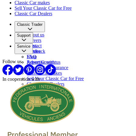
Classic Car makes
Sell Your Classic Car for Free
Classic Car Dealers
Classic Trader
About us
Support
Careers
Press
Contact
Service
Partner
Feedback
FAQ
Shop
Follow us
Report Content
Advertise with us
Classic Car Insurance
Classic Car makes
Sell Your Classic Car for Free
In cooperation with
Classic Car Dealers