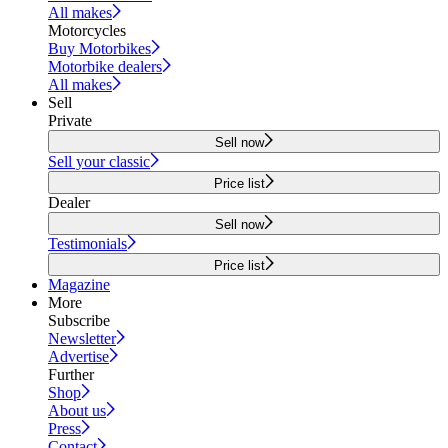
All makes
Motorcycles
Buy Motorbikes
Motorbike dealers
All makes
Sell
Private
Sell now
Sell your classic
Price list
Dealer
Sell now
Testimonials
Price list
Magazine
More
Subscribe
Newsletter
Advertise
Further
Shop
About us
Press
Contact