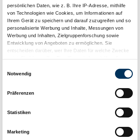
Power (kW/hp)
persönlichen Daten, wie z. B. Ihre IP-Adresse, mithilfe
43 / 58
von Technologien wie Cookies, um Informationen auf
Ihrem Gerät zu speichern und darauf zuzugreifen und so
personalisierte Werbung und Inhalte, Messungen von
Werbung und Inhalten, Zielgruppenforschung sowie
Entwicklung von Angeboten zu ermöglichen. Sie
entscheiden darüber, wer Ihre Daten für welche Zwecke
nutzt. Sie können Ihre Einwilligung jederzeit über die
Cookie-Erklärung oder durch Klicken auf das Privacy
Einwilligungsauswahl
Trigger Symbol ändern oder widerrufen
Notwendig
Wenn Sie es erlauben, würden wir auch gerne:
Präferenzen
Informationen über Ihre geografische Lage
erfassen, welche bis auf einige Meter genau sein
können
Statistiken
Private seller
Ihr Gerät durch aktives Scannen nach
bestimmten Merkmalen (Fingerprinting) identifizieren
Marketing
Erfahren Sie mehr darüber, wie Ihre persönlichen Daten