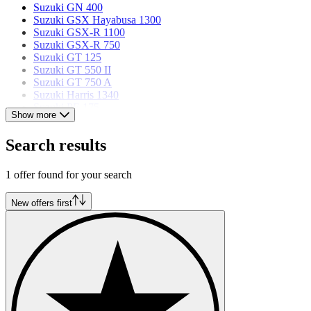
Suzuki GN 400
Suzuki GSX Hayabusa 1300
Suzuki GSX-R 1100
Suzuki GSX-R 750
Suzuki GT 125
Suzuki GT 550 II
Suzuki GT 750 A
Suzuki Harris 1340
Suzuki PE 175
Show more
Suzuki RGV 250 Gamma
Suzuki TL 1000R
Search results
Suzuki VS 1400GL Intruder
1 offer found for your search
New offers first