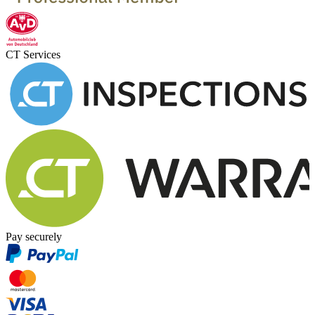
CT Services
Pay securely