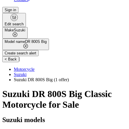
Sign in
Edit search
Make
Suzuki
Model name
DR 800S Big
Create search alert
|
< Back
Motorcycle
Suzuki
Suzuki DR 800S Big
(1 offer)
Suzuki DR 800S Big Classic
Motorcycle for Sale
Suzuki models