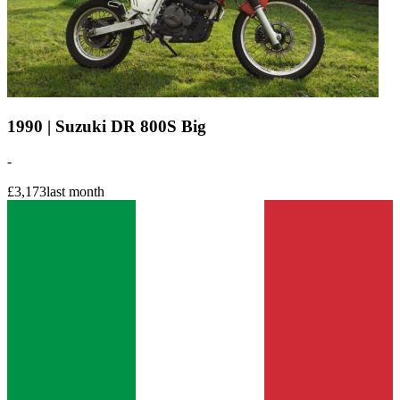
1990 | Suzuki DR 800S Big
-
£3,173
last month