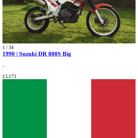
1
/
34
1990 | Suzuki DR 800S Big
-
£3,173