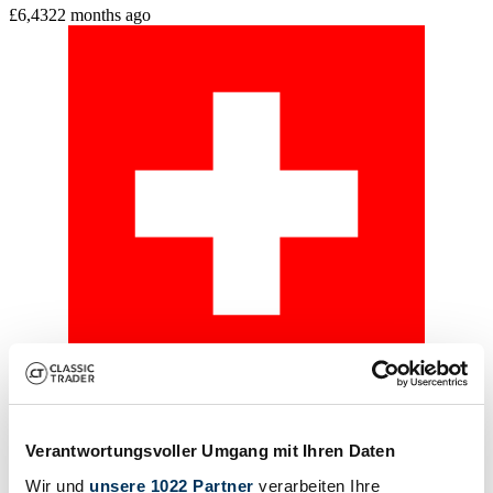
£6,432
2 months ago
Private seller
Type
Enduro/Scrambler
Verantwortungsvoller Umgang mit Ihren Daten
Mileage (read)
3,800 km
Wir und
unsere 1022 Partner
verarbeiten Ihre